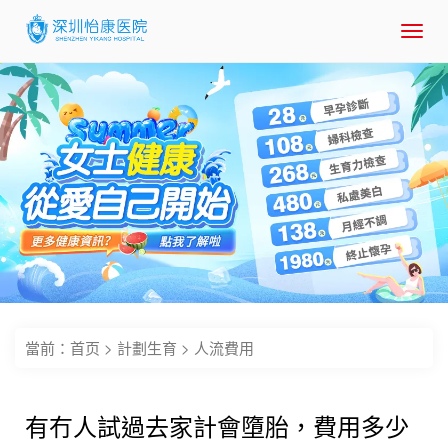
Toggl
navig
當前：
首页
>
計劃生育
>
人流費用
有冇人試過去家計會墮胎，費用多少