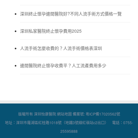
深圳終止懷孕邊間醫院好?不同人流手術方式價格一覽
深圳私家醫院終止懷孕費用2025
人流手術怎麼收費的？人流手術價格表深圳
邊間醫院終止懷孕收費平？人工流產費用多少
版權所有 深圳怡康醫院
網站地圖
備案號:
粵ICP備17020562號
地址：深圳市羅湖區紅桂路1018號（地鐵3號線紅嶺站c2出口） 電話：0755-
25595888