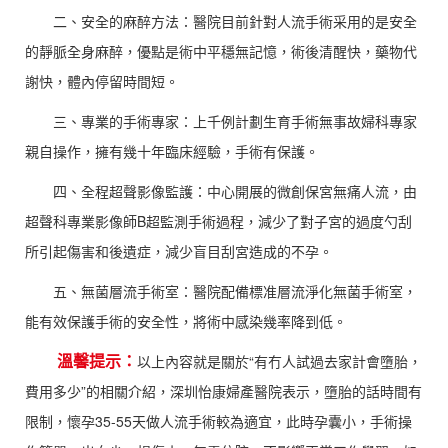
二、安全的麻醉方法：醫院目前針對人流手術采用的是安全
的靜脈全身麻醉，優點是術中平穩無記憶，術後清醒快，藥物代
謝快，體內停留時間短。
三、專業的手術專家：上千例計劃生育手術無事故婦科專家
親自操作，擁有幾十年臨床經驗，手術有保護。
四、全程超聲影像監護：中心開展的微創保宮無痛人流，由
超聲科專業影像師B超監測手術過程，減少了對子宮的過度勺刮
所引起傷害和後遺症，減少盲目刮宮造成的不孕。
五、無菌層流手術室：醫院配備標准層流淨化無菌手術室，
能有效保護手術的安全性，將術中感染幾率降到低。
溫馨提示：
以上內容就是關於“有冇人試過去家計會墮胎，
費用多少”的相關介紹，深圳怡康婦產醫院表示，墮胎的話時間有
限制，懷孕35-55天做人流手術較為適宜，此時孕囊小，手術操