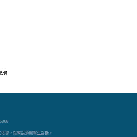
收費
888
的依據，就醫請遵照醫生診斷。