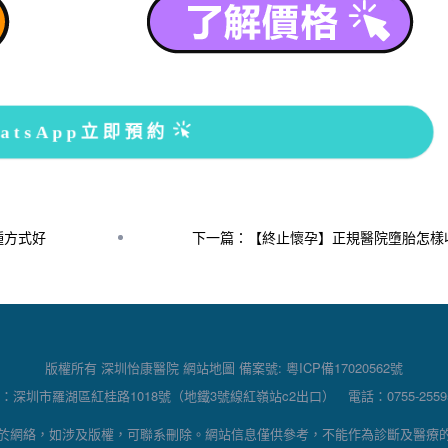
atsApp立即預約
種方式好
下一篇：【終止懷孕】正規醫院墮胎怎樣
版權所有 深圳怡康醫院
網站地圖
備案號:
粵ICP備17020562號
：深圳市羅湖區紅桂路1018號（地鐵3號線紅嶺站c2出口） 電話：0755-25595
於網絡，如涉及版權，可聯系刪除。網站信息僅供參考，不能作為診斷及醫療