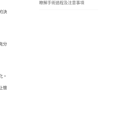
瞭解手術過程及注意事項
的決
充分
化。
止懷