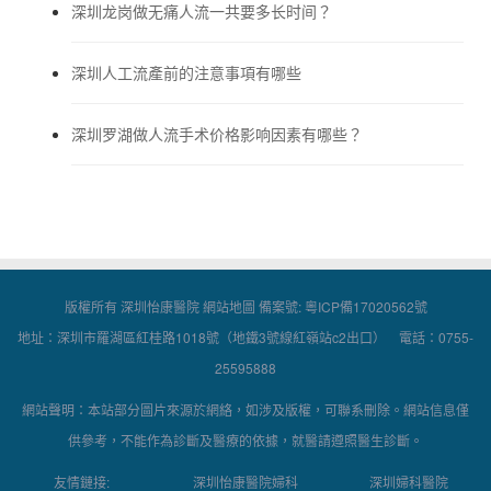
深圳龙岗做无痛人流一共要多长时间？
深圳人工流產前的注意事項有哪些
深圳罗湖做人流手术价格影响因素有哪些？
版權所有 深圳怡康醫院
網站地圖
備案號:
粵ICP備17020562號
地址：深圳市羅湖區紅桂路1018號（地鐵3號線紅嶺站c2出口） 電話：0755-
25595888
網站聲明：本站部分圖片來源於網絡，如涉及版權，可聯系刪除。網站信息僅
供參考，不能作為診斷及醫療的依據，就醫請遵照醫生診斷。
友情鏈接:
深圳怡康醫院婦科
深圳婦科醫院