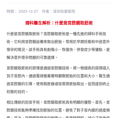
時間： 2023-12-27
作者：
深圳怡康医院
婦科醫生解析：什麼是宮腔鏡取胚術
什麼是宮腔鏡取胚術？宮腔鏡取胚術是一種先進的婦科手術技
術，它利用宮腔鏡設備來取出胚胎，常用於早期妊娠和中途意外
懷孕的情況。該手術具有創傷小、恢復快、併發症少等優點，是
解決意外懷孕問題的可靠選擇。
宮腔鏡取胚術的原理是通過宮腔鏡技術，將一根細長的探頭插入
到子宮腔內，通過電視螢幕實時觀察胚胎的位置和大小。醫生通
過宮腔鏡的引導，使用取胚器或吸管將胚胎取出，從而達到終止
妊娠的目的。
相比傳統的刮宮手術，宮腔鏡取胚術具有明顯的優勢。首先，宮
腔鏡技術能夠準確找到胚胎的位置，避免了對子宮內膜的過度損
傷。其次，宮腔鏡取胚術的創傷小，恢復時間短，減少了術後併