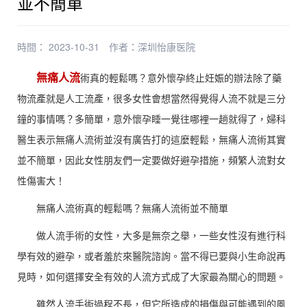
並不簡單
時間： 2023-10-31
作者：
深圳怡康医院
無痛人流
術真的輕鬆嗎？意外懷孕終止妊娠的辦法除了藥
物流產就是人工流產，很多女性會想當然得覺得人流不就是三分
鐘的事情嗎？多簡單，意外懷孕睡一覺往哪裡一趟就得了，婦科
醫生表示無痛人流術並沒有廣告打的這麼輕鬆，無痛人流術其實
並不簡單，因此女性朋友們一定要做好避孕措施，頻繁人流對女
性傷害大！
無痛人流術真的輕鬆嗎？無痛人流術並不簡單
做人流手術的女性，大多是無奈之舉，一些女性沒有進行科
學有效的避孕，或者羞於來醫院諮詢。當不得已要與小生命說再
見時，如何選擇安全有效的人流方式成了大家最為關心的問題。
雖然人流手術過程不長，但它所造成的損傷與可能遇到的風