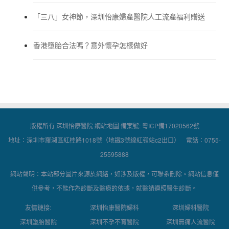
「三八」女神節，深圳怡康婦產醫院人工流產福利贈送
香港墮胎合法嗎？意外懷孕怎樣做好
版權所有 深圳怡康醫院
網站地圖
備案號:
粵ICP備17020562號
地址：深圳市羅湖區紅桂路1018號（地鐵3號線紅嶺站c2出口） 電話：0755-
25595888
網站聲明：本站部分圖片來源於網絡，如涉及版權，可聯系刪除。網站信息僅
供參考，不能作為診斷及醫療的依據，就醫請遵照醫生診斷。
友情鏈接:
深圳怡康醫院婦科
深圳婦科醫院
深圳墮胎醫院
深圳不孕不育醫院
深圳無痛人流醫院