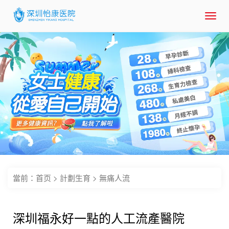
Toggl
navig
當前：
首页
>
計劃生育
>
無痛人流
深圳福永好一點的人工流產醫院