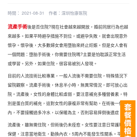
時間： 2021-08-31
作者：
深圳怡康医院
流產手術
後是否住院?現在社會越來越開放，婚前同居行為也越
來越多。如果平時避孕措施不到位，或避孕失敗，就會出現意外
懷孕。懷孕後，大多數婦女會用墮胎來終止妊娠。但是女人會有
一個問題：墮胎手術後，你需要住院嗎?主要是怕耽誤正常生活
或學習。另外，如果住院，很容易被別人發現。
目前的人流技術比較專業，一般人流後不需要住院，特殊情況下
留院觀察。流產手術後，休息半小時，無異常情況，即可放心出
院。流產後，女性的身體比較虛弱，要注意補充多種營養素，特
別是蛋白質的補充，這對女性的康複非常有幫助。在術後一個月
內，不要接觸過多冷水，以保暖為主，否則容易摔倒後遺症。
流產後，雖無需住院，但術後仍未痊愈。女性要注意日常護理和
保健，注意當地衛生，勤換內衣，5周內不能發生性關系。平時