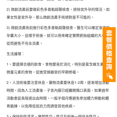
2) 微創流產前要做彩色多普勒超聲檢查，排除宮外孕的情況，如
果女性是宮外孕，那么微創流產手術絕對是不可能的。
3) 微創流產術前進行彩色多普勒超聲檢查，醫生可以確定准確的
孕囊大小，這樣手術後，就可以用來確定實際胚胎組織的大小，
從而避免不完全流產。
生活護理：
1。要選擇合適的飲食，食物要易於消化，特別是富含維生素和
微量元素的食物，促進受損器官的早期修複。
2。人流術後要注意休息，藥物流產要休息1-2周，逐漸增加活動
時間。因為人工流產後，子宮內膜已經離開傷口表面，如果過早
活動會延長陰道出血時間，一般半個月應避免參加體力勞動和體
育鍛煉，以免降低抵抗力而誘發其他疾病。
3。保持外陰清潔，嚴禁性交、性交及術後一個月內性交。