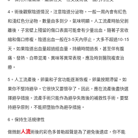
4。術後觀察陰道情況，注意陰道分泌物。一般一周內會有紅色
和淺紅色分泌物，數量由多到少，氣味明顯。人工流產時胎兒剝
離後，子宮壁上殘留的傷口表面可能會有少量出血。隨著子宮收
縮和傷口修複，陰道出血一般在3-5天內停止，大多不超過10-15
天。如果陰道出血量超過經血量，持續時間過長，甚至伴有腹
痛、發熱、白帶混濁、異味等異常表現，應及時到醫院複查治
療。
5。人工流產後，卵巢和子宮功能逐漸恢複，卵巢按期滯留。如
果你不堅持避孕。它很快又要懷孕了。因此，應在流產後盡快選
擇避孕措施。流產手術只能作為避孕失敗後的補救性手術。要堅
持避孕原則，不能把墮胎作為避孕措施。
6。保持生活規律性
人流
做微創
術後的彩色多普勒超聲是為了避免後遺症，你不能