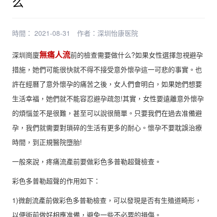
么
時間： 2021-08-31
作者：
深圳怡康医院
無痛人流
深圳崗廈
前的檢查需要做什么?如果女性選擇忽視避孕
措施，她們可能很快就不得不接受意外懷孕這一可悲的事實。也
許在經曆了意外懷孕的痛苦之後，女人們會明白，如果她們想要
生活幸福，她們就不能容忍避孕疏忽!其實，女性要遠離意外懷孕
的煩惱並不是很難，甚至可以說很簡單。只要我們在過去准備避
孕，我們就需要對瑣碎的生活有更多的耐心。懷孕不要耽誤治療
時間，到正規醫院墮胎!
一般來說，疼痛流產前要做彩色多普勒超聲檢查。
彩色多普勒超聲的作用如下：
1)微創流產前做彩色多普勒檢查，可以發現是否有生殖道畸形，
以便術前做好相應准備，避免一些不必要的損傷。