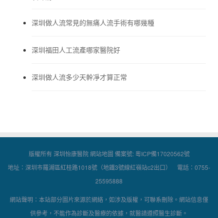
深圳做人流常見的無痛人流手術有哪幾種
深圳福田人工流產哪家醫院好
深圳做人流多少天幹凈才算正常
版權所有 深圳怡康醫院
網站地圖
備案號:
粵ICP備17020562號
地址：深圳市羅湖區紅桂路1018號（地鐵3號線紅嶺站c2出口） 電話：0755-
25595888
網站聲明：本站部分圖片來源於網絡，如涉及版權，可聯系刪除。網站信息僅
供參考，不能作為診斷及醫療的依據，就醫請遵照醫生診斷。