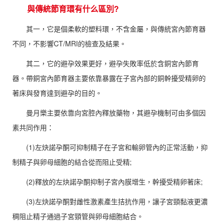
與傳統節育環有什么區別?
其一，它是個柔軟的塑料環，不含金屬，與傳統宮內節育器
不同，不影響CT/MRI的檢查及結果。
其二，它的避孕效果更好，避孕失敗率低於含銅宮內節育
器。帶銅宮內節育器主要依靠暴露在子宮內部的銅幹擾受精卵的
著床與發育達到避孕的目的。
曼月樂主要依靠向宮腔內釋放藥物，其避孕機制可由多個因
素共同作用：
(1)左炔諾孕酮可抑制精子在子宮和輸卵管內的正常活動，抑
制精子與卵母細胞的結合從而阻止受精;
(2)釋放的左炔諾孕酮抑制子宮內膜增生，幹擾受精卵著床;
(3)左炔諾孕酮對雌性激素產生拮抗作用，讓子宮頸黏液更濃
稠阻止精子通過子宮頸管與卵母細胞結合。