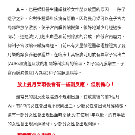
其三，也是婦科醫生建議就診女性朋友放置的原因——除了
避孕之外，它對多種婦科疾病有幫助。因為曼月樂可以在子宮內
局部釋放孕激素，使子宮內膜萎縮變薄，很好地減少月經過多。
同時，通過減少月經出血量和前列腺素的合成，降低宮內壓力、
抑制子宮收縮來緩解痛經。目前已有大量循證醫學證據證實了曼
月樂的諸多非避孕獲益，在臨床上其被廣泛用於有異常子宮出血
(AUB)和痛經症狀的相關婦科疾病的管理，如子宮內膜增生、子
宮內膜異位症(內異症)和子宮腺肌病等。
放上曼月樂環後會有一些副反應， 但別擔心！
最常見的副反應是陰道不規則出血。在放置後的前3個月
內，有2/3的女性會出現不規則出血，少數女性會出現月經稀發，
還有一部分女性會出現出血時間延長;在使用1年以後，約有半數
的女性會出現月經稀發，少部分女性會出現閉經。