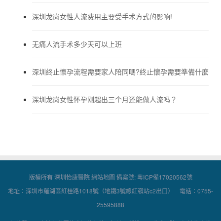
深圳龙岗女性人流费用主要受手术方式的影响!
无痛人流手术多少天可以上班
深圳終止懷孕流程需要家人陪同嗎?終止懷孕需要準備什麼
深圳龙岗女性怀孕刚超出三个月还能做人流吗？
版權所有 深圳怡康醫院
網站地圖
備案號:
粵ICP備17020562號
地址：深圳市羅湖區紅桂路1018號（地鐵3號線紅嶺站c2出口） 電話：0755-
25595888