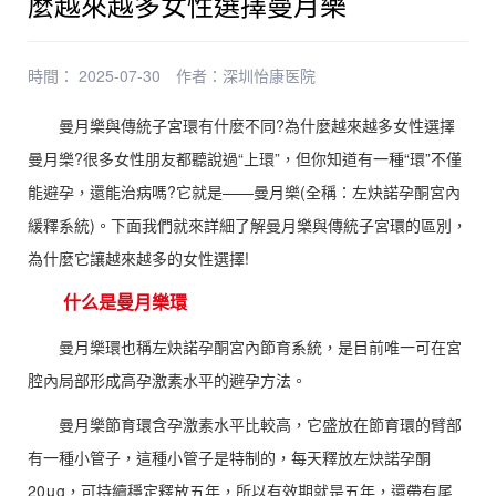
麼越來越多女性選擇曼月樂
時間： 2025-07-30
作者：
深圳怡康医院
曼月樂與傳統子宮環有什麼不同?為什麼越來越多女性選擇
曼月樂?很多女性朋友都聽說過“上環”，但你知道有一種“環”不僅
能避孕，還能治病嗎?它就是——曼月樂(全稱：左炔諾孕酮宮內
緩釋系統)。下面我們就來詳細了解曼月樂與傳統子宮環的區別，
為什麼它讓越來越多的女性選擇!
什么是曼月樂環
曼月樂環也稱左炔諾孕酮宮內節育系統，是目前唯一可在宮
腔內局部形成高孕激素水平的避孕方法。
曼月樂節育環含孕激素水平比較高，它盛放在節育環的臂部
有一種小管子，這種小管子是特制的，每天釋放左炔諾孕酮
20μg，可持續穩定釋放五年，所以有效期就是五年，還帶有尾