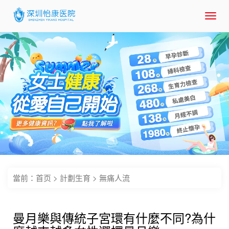
Toggl
navig
當前：
首页
>
計劃生育
>
無痛人流
曼月樂與傳統子宮環有什麼不同?為什