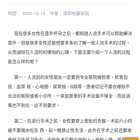
時間： 2022-12-19
作者：
深圳怡康医院
现在很多女性在意外怀孕之后，都知道人流手术可以帮助解决
意外，但是很多女性还是想要多多的了解一些人流手术的过程，
从而减轻在人流时的惧怕的心理，下面主要介绍一下人流的过程
是怎么样的呢？
第一，人流前的女性朋友一定要到专业医院做检查，检查包
括：血常 规、心电图、尿常规、B超等。患者切记不要去哪些不
合法的医院或者小诊所，一来是那里的手术设备不够全，而且消
毒也不到位，达不到要求。
第二，在进行手术之前，女性要穿上宽松的衣服，术前六小时
被不要喝水吃东 西，前一晚禁止性生活，此外在手术之前还要准
备好卫生纸卫生巾，这些在术后都会用的上。放松心情，最好找