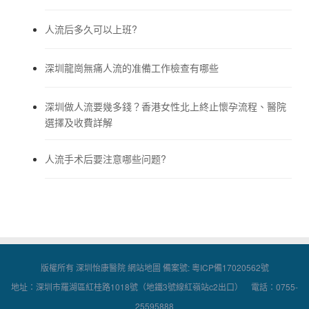
人流后多久可以上班?
深圳龍崗無痛人流的准備工作檢查有哪些
深圳做人流要幾多錢？香港女性北上終止懷孕流程、醫院
選擇及收費詳解
人流手术后要注意哪些问题?
版權所有 深圳怡康醫院
網站地圖
備案號:
粵ICP備17020562號
地址：深圳市羅湖區紅桂路1018號（地鐵3號線紅嶺站c2出口） 電話：0755-
25595888