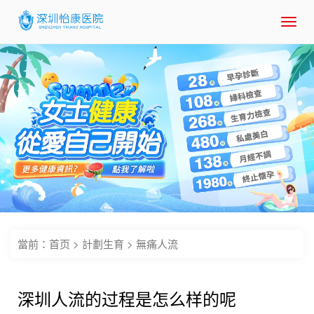
Toggl
navig
當前：
首页
>
計劃生育
>
無痛人流
深圳人流的过程是怎么样的呢