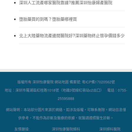
深圳人工流產哪家醫院靠譜?推薦深圳怡康婦產醫院
墮胎藥買的到嗎？墮胎藥哪裡買
北上大陸藥物流產邊間醫院好?深圳藥物終止懷孕價錢多少
版權所有 深圳怡康醫院
網站地圖
備案號:
粵ICP備17020562號
地址：深圳市羅湖區紅桂路1018號（地鐵3號線紅嶺站c2出口） 電話：0755-
25595888
網站聲明：本站部分圖片來源於網絡，如涉及版權，可聯系刪除。網站信息僅
供參考，不能作為診斷及醫療的依據，就醫請遵照醫生診斷。
友情鏈接:
深圳怡康醫院婦科
深圳婦科醫院