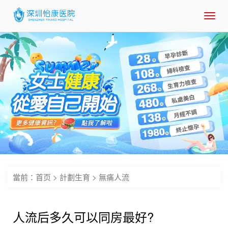
Toggl
navig
當前：
首页
>
計劃生育
>
無痛人流
人流后多久可以同房最好?