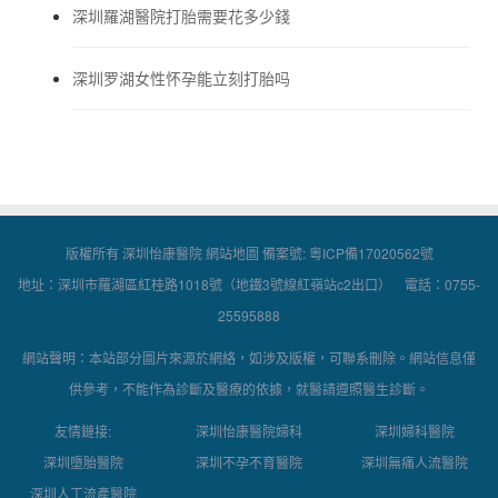
深圳羅湖醫院打胎需要花多少錢
深圳罗湖女性怀孕能立刻打胎吗
版權所有 深圳怡康醫院
網站地圖
備案號:
粵ICP備17020562號
地址：深圳市羅湖區紅桂路1018號（地鐵3號線紅嶺站c2出口） 電話：0755-
25595888
網站聲明：本站部分圖片來源於網絡，如涉及版權，可聯系刪除。網站信息僅
供參考，不能作為診斷及醫療的依據，就醫請遵照醫生診斷。
友情鏈接:
深圳怡康醫院婦科
深圳婦科醫院
深圳墮胎醫院
深圳不孕不育醫院
深圳無痛人流醫院
深圳人工流產醫院