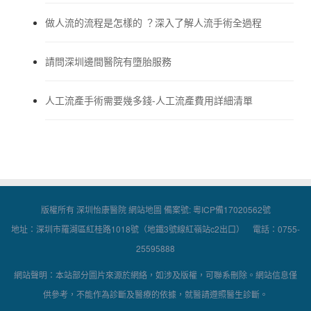
做人流的流程是怎樣的 ？深入了解人流手術全過程
請問深圳邊間醫院有墮胎服務
人工流產手術需要幾多錢-人工流產費用詳細清單
版權所有 深圳怡康醫院
網站地圖
備案號:
粵ICP備17020562號
地址：深圳市羅湖區紅桂路1018號（地鐵3號線紅嶺站c2出口） 電話：0755-
25595888
網站聲明：本站部分圖片來源於網絡，如涉及版權，可聯系刪除。網站信息僅
供參考，不能作為診斷及醫療的依據，就醫請遵照醫生診斷。