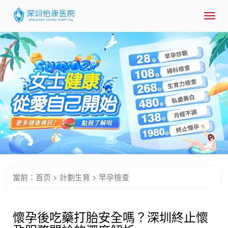
Toggl
navig
當前：
首页
>
計劃生育
>
早孕檢查
懷孕後吃藥打胎安全嗎？深圳終止懷