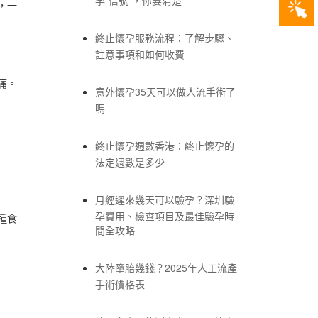
，一
終止懷孕服務流程：了解步驟、
註意事項和如何收費
痛。
意外懷孕35天可以做人流手術了
嗎
終止懷孕週數香港：終止懷孕的
法定週數是多少
月經遲來幾天可以驗孕？深圳驗
孕費用、檢查項目及最佳驗孕時
種食
間全攻略
大陸墮胎幾錢？2025年人工流產
手術價格表