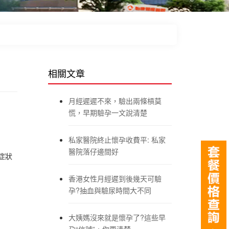
相關文章
月經遲遲不來，驗出兩條槓莫
慌，早期驗孕一文說清楚
私家醫院終止懷孕收費平: 私家
醫院落仔邊間好
症狀
香港女性月經遲到後幾天可驗
孕?抽血與驗尿時間大不同
大姨媽沒來就是懷孕了?這些早
孕“信號”，你要清楚