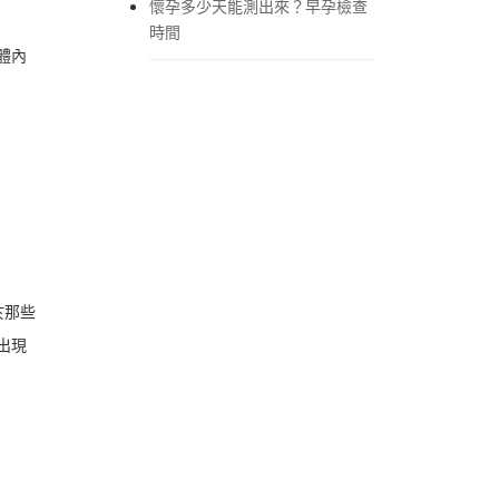
懷孕多少天能測出來？早孕檢查
時間
體內
於那些
出現