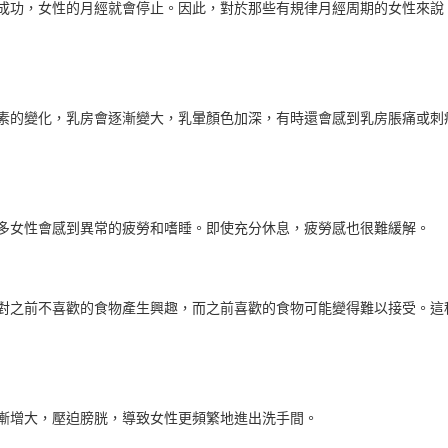
成功，女性的月經就會停止。因此，對於那些有規律月經周期的女性來說
素的變化，乳房會逐漸變大，乳暈顏色加深，有時還會感到乳房脹痛或刺
多女性會感到異常的疲勞和嗜睡。即使充分休息，疲勞感也很難緩解。
對之前不喜歡的食物產生興趣，而之前喜歡的食物可能變得難以接受。這
漸增大，壓迫膀胱，導致女性更頻繁地進出洗手間。