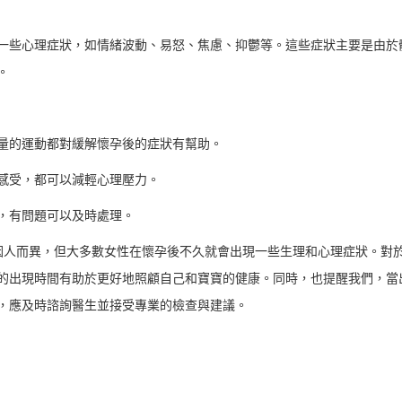
一些心理症狀，如情緒波動、易怒、焦慮、抑鬱等。這些症狀主要是由於
。
量的運動都對緩解懷孕後的症狀有幫助。
感受，都可以減輕心理壓力。
，有問題可以及時處理。
因人而異，但大多數女性在懷孕後不久就會出現一些生理和心理症狀。對
的出現時間有助於更好地照顧自己和寶寶的健康。同時，也提醒我們，當
，應及時諮詢醫生並接受專業的檢查與建議。