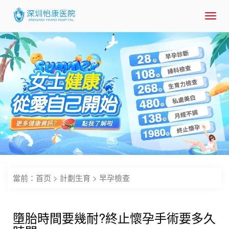
Toggl
navig
當前：
首页
>
計劃生育
>
早孕檢查
墮胎時間要幾耐?終止懷孕手術要多久