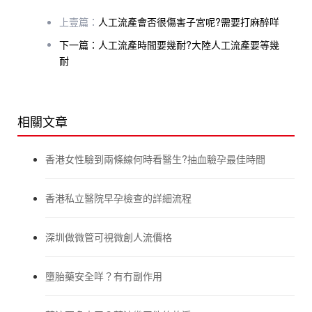
上壹篇：
人工流產會否很傷害子宮呢?需要打麻醉咩
下一篇：人工流產時間要幾耐?大陸人工流產要等幾
耐
相關文章
香港女性驗到兩條線何時看醫生?抽血驗孕最佳時間
香港私立醫院早孕檢查的詳細流程
深圳做微管可視微創人流價格
墮胎藥安全咩？有冇副作用