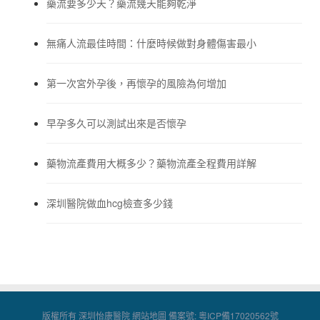
藥流要多少天？藥流幾天能夠乾淨
無痛人流最佳時間：什麼時候做對身體傷害最小
第一次宮外孕後，再懷孕的風險為何增加
早孕多久可以測試出來是否懷孕
藥物流產費用大概多少？藥物流產全程費用詳解
深圳醫院做血hcg檢查多少錢
版權所有 深圳怡康醫院
網站地圖
備案號:
粵ICP備17020562號