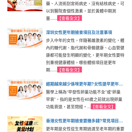
藥、人流術刮宮術病史，沒有結核病史，可
以到醫院查個性激素，並於黃體中期測
量......
【查看全文】
深圳女性更年期檢查項目及注意事項
步入中年的女性，伴隨著雌激素的變化，體
內的糖代謝、脂代謝和骨骼健康、心血管健
康都可能發生明顯的變化，更年期女性要特
別重視健康體檢，哪些體檢項目是更年
期......
【查看全文】
經期越來越少係咪更年期?女性提早更年期
醫學上稱為“早發性卵巢功能不全”或“卵巢
的徵兆一次睇清
早衰”，指的是女性在40歲之前就出現卵巢
功能衰退，甚至閉經。...
【查看全文】
香港女性更年期檢查要幾多錢?常見項目與
更年期是女性從生育期過渡至老年期的重要
費用範圍一覽