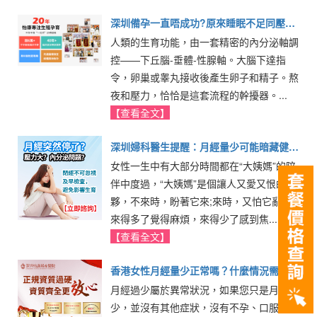
深圳備孕一直唔成功?原來睡眠不足同壓力
人類的生育功能，由一套精密的內分泌軸調
過大係關鍵原因
控——下丘腦-垂體-性腺軸。大腦下達指
令，卵巢或睾丸接收後產生卵子和精子。熬
夜和壓力，恰恰是這套流程的幹擾器。...
【查看全文】
深圳婦科醫生提醒：月經量少可能暗藏健康
女性一生中有大部分時間都在“大姨媽”的陪
問題
伴中度過，“大姨媽”是個讓人又愛又恨的家
夥，不來時，盼著它來;來時，又怕它亂來;
來得多了覺得麻煩，來得少了感到焦......
【查看全文】
香港女性月經量少正常嗎？什麼情況需要看
月經過少屬於異常狀況，如果您只是月經過
醫生與檢查一次講清
少，並沒有其他症狀，沒有不孕、口服避孕