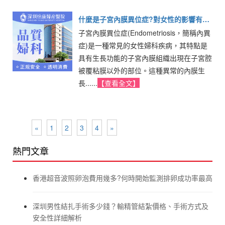
什麼是子宮內膜異位症?對女性的影響有幾
子宮內膜異位症(Endometriosis，簡稱內異
大
症)是一種常見的女性婦科疾病，其特點是
具有生長功能的子宮內膜組織出現在子宮腔
被覆粘膜以外的部位。這種異常的內膜生
長......
【查看全文】
«
1
2
3
4
»
熱門文章
香港超音波照卵泡費用幾多?何時開始監測排卵成功率最高
深圳男性結扎手術多少錢？輸精管結紮價格、手術方式及
安全性詳細解析