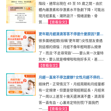
階段，通常出現在 45 至 55 歲之間。由於
體內雌激素和孕激素水平急劇下降，可能出
現月經紊亂、潮熱盜汗、情緒波動、骨
質......
【查看全文】
更年期月經滴滴答答不停是什麼原因?要去
很多圍絕經期(俗稱“更年期”)女性朋友會遇
看醫生嗎
到這樣的煩惱：月經不像年輕時那么規律
了，而且“不走尋常路”——要么來一次量特
別大，要么就是哩哩啦啦拖好多天，甚......
【查看全文】
月經一直來不停怎麼辦?女性月經不停的原
姐妹們，正常情況下，月經周期和月經量都
因有哪些
有一定規律。但要是發現經期延長，月經來
了一周以上甚至十幾天還淋漓不盡，滴滴答
答一直有血，心裏肯定特別慌!下面我們
一......
【查看全文】