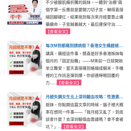
不少被腺肌癥折騰的姐妹，一聽到“治療”兩
痛、控制病情方法詳細介紹
個字第一反應就是要開刀切子宮，嚇得直接
縮回腳硬扛，結果拖到每次來月經要靠止痛
藥續命，子宮越養越大，最后連保守治......
【查看全文】
每次M到都痛到請病假？香港女生痛經檢查
講真，痛經這件事，簡直是好多香港姊妹每
項目、費用及常見原因全解析
個月的「固定劫難」——M來前一日就開始
坐立難安，當天直接痛到蜷縮成蝦米，手機
裡的工作訊息彈到爆，你卻連睜眼回覆的
力......
【查看全文】
月經失調女生北上深圳驗血攻略：性激素六
姐妹，你點開這篇文章的時候，腦子裡大概
項檢查流程、預約與注意事項
率在想同一件事——「我月經又亂了，到底
該查什麼？去深圳驗個血靠譜嗎？會不會被
坑？」...
【查看全文】