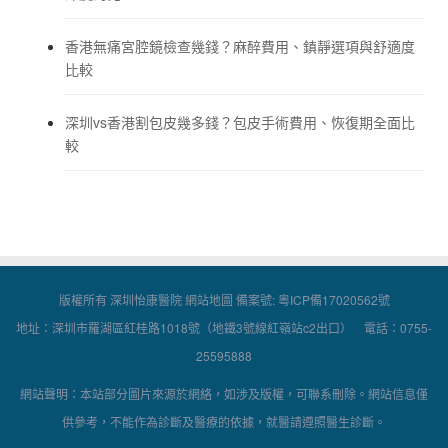
香港無痛宮腔鏡檢查幾錢？麻醉費用、鎮靜選項與舒適度
比較
深圳vs香港割包皮幾多錢？包皮手術費用、恢復期全面比
較
版權所有 深圳怡康醫院
網站地圖
備案號:
粵ICP備17020562號
地址：深圳市羅湖區紅桂路1018號（地鐵3號線紅嶺站c2出口） 電話：0755-
25595888
網站聲明：本站部分圖片來源於網絡，如涉及版權，可聯系刪除。網站信息僅
供參考，不能作為診斷及醫療的依據，就醫請遵照醫生診斷。