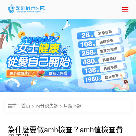
Toggl
navig
當前：
首页
>
內分泌失調
>
月經不調
為什麼要做amh檢查？amh值檢查費