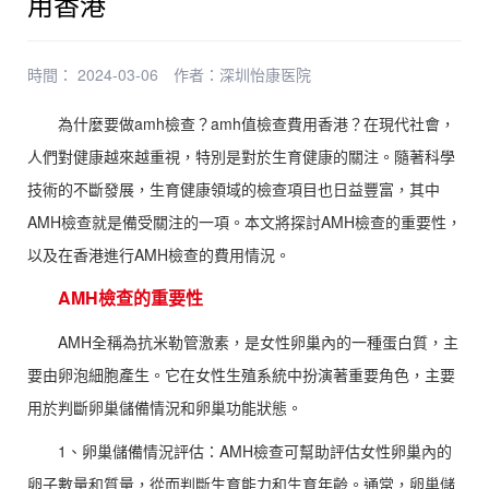
用香港
時間： 2024-03-06
作者：
深圳怡康医院
為什麼要做amh檢查？amh值檢查費用香港？在現代社會，
人們對健康越來越重視，特別是對於生育健康的關注。隨著科學
技術的不斷發展，生育健康領域的檢查項目也日益豐富，其中
AMH檢查就是備受關注的一項。本文將探討AMH檢查的重要性，
以及在香港進行AMH檢查的費用情況。
AMH檢查的重要性
AMH全稱為抗米勒管激素，是女性卵巢內的一種蛋白質，主
要由卵泡細胞產生。它在女性生殖系統中扮演著重要角色，主要
用於判斷卵巢儲備情況和卵巢功能狀態。
1、卵巢儲備情況評估：AMH檢查可幫助評估女性卵巢內的
卵子數量和質量，從而判斷生育能力和生育年齡。通常，卵巢儲