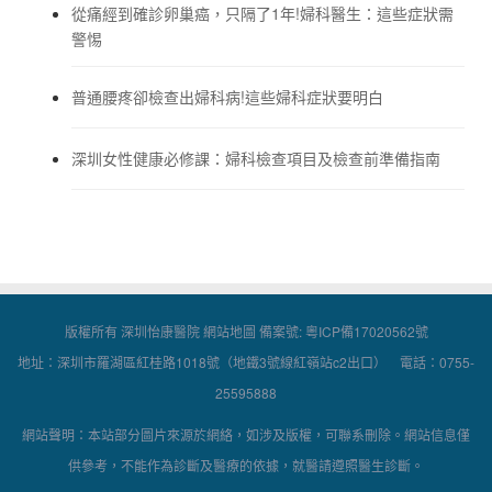
從痛經到確診卵巢癌，只隔了1年!婦科醫生：這些症狀需
警惕
普通腰疼卻檢查出婦科病!這些婦科症狀要明白
深圳女性健康必修課：婦科檢查項目及檢查前準備指南
版權所有 深圳怡康醫院
網站地圖
備案號:
粵ICP備17020562號
地址：深圳市羅湖區紅桂路1018號（地鐵3號線紅嶺站c2出口） 電話：0755-
25595888
網站聲明：本站部分圖片來源於網絡，如涉及版權，可聯系刪除。網站信息僅
供參考，不能作為診斷及醫療的依據，就醫請遵照醫生診斷。