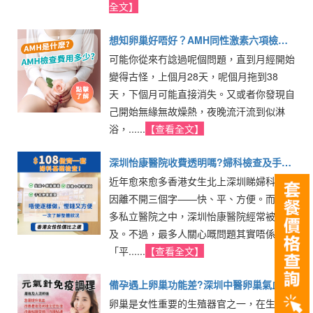
全文】
想知卵巢好唔好？AMH同性激素六項檢
可能你從來冇諗過呢個問題，直到月經開始
查，香港價錢一次過話你知
變得古怪，上個月28天，呢個月拖到38
天，下個月可能直接消失。又或者你發現自
己開始無緣無故燥熱，夜晚流汗流到似淋
浴，......
【查看全文】
深圳怡康醫院收費透明嗎?婦科檢查及手術
近年愈來愈多香港女生北上深圳睇婦科，原
價錢實測分析
因離不開三個字——快、平、方便。而在眾
多私立醫院之中，深圳怡康醫院經常被提
及。不過，最多人關心嘅問題其實唔係
「平......
【查看全文】
備孕遇上卵巢功能差?深圳中醫卵巢氣血針
卵巢是女性重要的生殖器官之一，在生育年
點樣幫你調氣血、養好卵