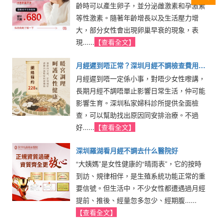
齡時可以產生卵子，並分泌雌激素和孕激素
等性激素。隨著年齡增長以及生活壓力增
大，部分女性會出現卵巢早衰的現象，表
現......
【查看全文】
月經遲到唔正常？深圳月經不調檢查費用與
月經遲到唔一定係小事，對唔少女性嚟講，
項目全攻略
長期月經不調唔單止影響日常生活，仲可能
影響生育。深圳私家婦科診所提供全面檢
查，可以幫助找出原因同安排治療。不過
好......
【查看全文】
深圳羅湖看月經不調去什么醫院好
“大姨媽”是女性健康的“晴雨表”，它的按時
到訪、規律相伴，是生殖系統功能正常的重
要信號。但生活中，不少女性都遭遇過月經
提前、推後、經量忽多忽少、經期腹......
【查看全文】