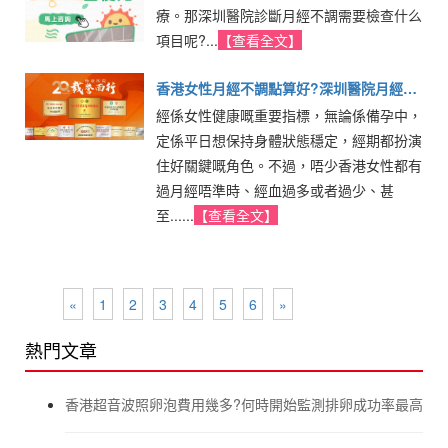
療。那深圳醫院診斷月經不調需要檢查什么
項目呢?...
【查看全文】
香港女性月經不調點算好?深圳醫院月經不
經係女性健康嘅重要指標，無論係備孕中，
調治療方法
定係平日想保持身體狀態穩定，經期都扮演
住好關鍵嘅角色。不過，唔少香港女性都有
過月經唔準時、經血過多或者過少、甚
至......
【查看全文】
«
1
2
3
4
5
6
»
熱門文章
香港超音波照卵泡費用幾多?何時開始監測排卵成功率最高