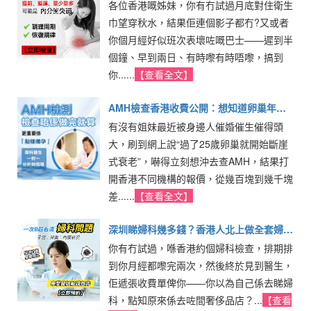
各位香港嘅姊妹，你有冇試過月底對住衛生
項目、費用及治療方法全攻略
巾望穿秋水，結果佢連個影子都冇?又或者
你個月經好似班次表壞咗嘅巴士——遲到半
個鐘、早到兩日、有時嚟有時唔嚟，搞到
你......
【查看全文】
AMH檢查香港收費公開：想知道卵巢年
有沒有姐妹最近被身邊人催婚催生催得頭
齡？女性生育力評估流程一次睇清
大，刷到網上說“過了25歲卵巢就開始斷崖
式衰老”，嚇得立刻想沖去查AMH，結果打
開香港不同機構的報價，從幾百塊到幾千塊
差......
【查看全文】
深圳睇婦科幾多錢？香港人北上做全套婦科
你有冇試過，喺香港約個婦科檢查，排期排
檢查收費及流程全攻略
到你月經都嚟完兩次，然後終於見到醫生，
佢遞張收費單俾你——你以為自己係去睇婦
科，點知原來係去咗間奢侈品店？...
【查看