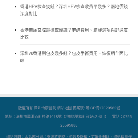
香港HPV檢查幾錢？深圳HPV檢查收費平幾多？兩地價錢
深度對比
香港無痛宮腔鏡檢查幾錢？麻醉費用、鎮靜選項與舒適度
比較
深圳vs香港割包皮幾多錢？包皮手術費用、恢復期全面比
較
版權所有 深圳怡康醫院
網站地圖
備案號:
粵ICP備17020562號
地址：深圳市羅湖區紅桂路1018號（地鐵3號線紅嶺站c2出口） 電話：0755-
25595888
網站聲明：本站部分圖片來源於網絡，如涉及版權，可聯系刪除。網站信息僅