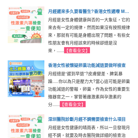
月經遲來多久要看醫生?香港女性遲嚟 M
月經是女性身體健康與否的一大象征，它的
常見原因與檢查方法
來去有一定的規律，然而如果沒有按照規律
來，那就有可能是身體出現了問題。有些女
性朋友會有月經該來的時候卻總是沒
來，......
【查看全文】
香港女性被懷疑卵巢功能減退要做咩檢查
月經總是“遲到早退”?皮膚變差、脾氣暴
躁.....你以為只是壓力大?當心這可能是卵巢
功能減退的警報，卵巢，作為女性的重要生
殖器官之一，掌管著雌激素與孕激素的
分......
【查看全文】
深圳醫院診斷月經不調需要檢查什么項目
月經是女性健康的晴雨表，所以一旦發現月
經不調，就要及時去醫院做詳細的檢查治