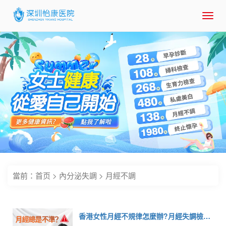
Toggl
navig
當前：
首页
>
內分泌失調
>
月經不調
香港女性月經不規律怎麼辦?月經失調檢查