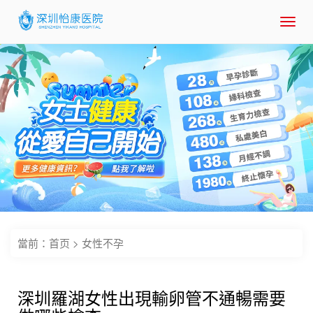
Toggl
navig
當前：
首页
>
女性不孕
深圳羅湖女性出現輸卵管不通暢需要