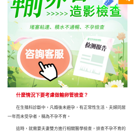
什麼情況下要考慮做輸卵管檢查？
在生殖科診斷中，凡婚後未避孕，有正常性生活、夫婦同居
一年而未受孕者，稱為不孕不育。
這時，就需要夫妻雙方進行相關醫學檢查，排查不孕不育的