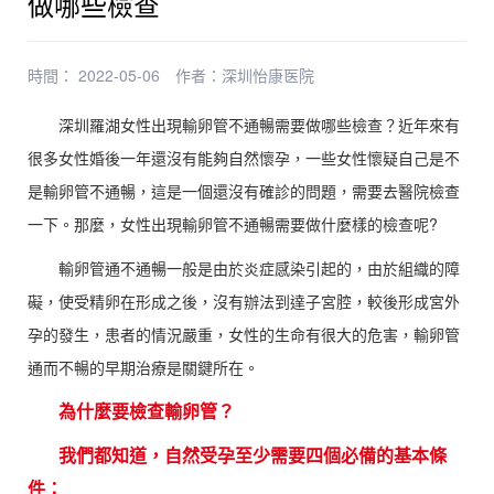
做哪些檢查
時間： 2022-05-06
作者：
深圳怡康医院
深圳羅湖女性出現輸卵管不通暢需要做哪些檢查？近年來有
很多女性婚後一年還沒有能夠自然懷孕，一些女性懷疑自己是不
是輸卵管不通暢，這是一個還沒有確診的問題，需要去醫院檢查
一下。那麼，女性出現輸卵管不通暢需要做什麼樣的檢查呢?
輸卵管通不通暢一般是由於炎症感染引起的，由於組織的障
礙，使受精卵在形成之後，沒有辦法到達子宮腔，較後形成宮外
孕的發生，患者的情況嚴重，女性的生命有很大的危害，輸卵管
通而不暢的早期治療是關鍵所在。
為什麼要檢查輸卵管？
我們都知道，自然受孕至少需要四個必備的基本條
件：