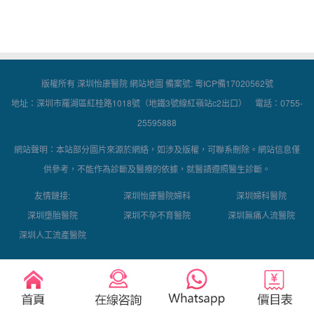
版權所有 深圳怡康醫院
網站地圖
備案號:
粵ICP備17020562號
地址：深圳市羅湖區紅桂路1018號（地鐵3號線紅嶺站c2出口） 電話：0755-
25595888
網站聲明：本站部分圖片來源於網絡，如涉及版權，可聯系刪除。網站信息僅
供參考，不能作為診斷及醫療的依據，就醫請遵照醫生診斷。
友情鏈接:
深圳怡康醫院婦科
深圳婦科醫院
深圳墮胎醫院
深圳不孕不育醫院
深圳無痛人流醫院
深圳人工流產醫院