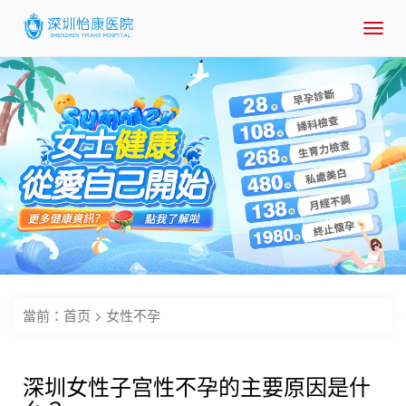
Toggl
navig
當前：
首页
>
女性不孕
深圳女性子宫性不孕的主要原因是什