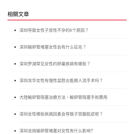
相關文章
深圳导致女性子宫性不孕的6个原因？
深圳输卵管堵塞女性会有什么征兆？
深圳罗湖常见女性的卵巢疾病有哪些？
深圳龙华女性有慢性盆腔炎能做人流手术吗？
大陸輸卵管阻塞治療方法，輸卵管阻塞手術費用
深圳女性哪些疾病因素会导致子宫腺肌症呢？
深圳龙岗输卵管堵塞对女性有什么影响?