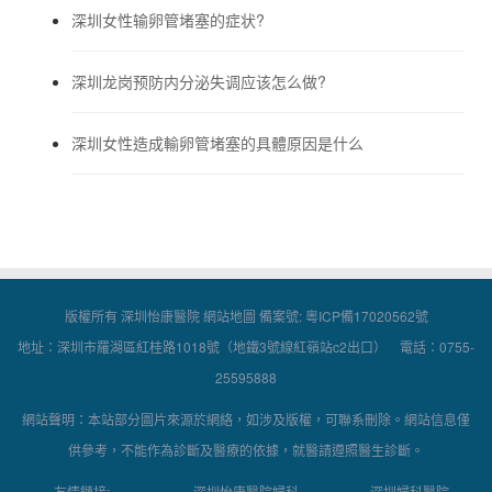
深圳女性输卵管堵塞的症状?
深圳龙岗预防内分泌失调应该怎么做?
深圳女性造成輸卵管堵塞的具體原因是什么
版權所有 深圳怡康醫院
網站地圖
備案號:
粵ICP備17020562號
地址：深圳市羅湖區紅桂路1018號（地鐵3號線紅嶺站c2出口） 電話：0755-
25595888
網站聲明：本站部分圖片來源於網絡，如涉及版權，可聯系刪除。網站信息僅
供參考，不能作為診斷及醫療的依據，就醫請遵照醫生診斷。
友情鏈接:
深圳怡康醫院婦科
深圳婦科醫院