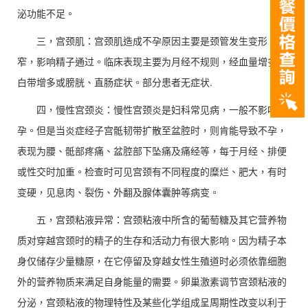
泌功能不足。
三，宫颈肌：宫颈肌造成不孕原因主要是颈管发生变形、狭
窄，影响精子通过。临床表现主要为月经不规则，经血量增多，
白带增多或膀胱、直肠症状。部分患者无症状.
四，慢性宫颈炎：慢性宫颈炎是妇科常见病，一般不影响受
孕。但是当炎症经子宫骶韧带扩散至盆腔时，则肯能导致不孕，
表现为腰、骶部疼痛、盆腔部下坠痛及痛经等，每于月经、排便
或性交时加重。检查时可见宫颈有不同程度的糜烂、肥大，有时
变硬，见息肉、裂伤、外翻及腺体囊肿等病变。
五，宫颈粘液异常：宫颈粘液中所含的葡萄糖及其它营养物
质对穿越宫颈时的精子的生存和活动力有很大影响。因为精子本
身仅储存少量糖原，在它停留及穿越女性生殖道时必须依靠细胞
外的营养物质来满足自身能量的需要。卵巢激素调节宫颈粘液的
分泌，宫颈粘液的物理特性及某些化学组成呈周期性改变以利于