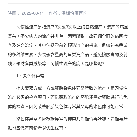
時間： 2022-08-11
作者：
深圳怡康医院
习惯性流产是指流产3次或3次以上的自然流产。流产的病因
复杂，不少病人的流产并非单一因素所致，故强调全面的病因检
查及综合治疗，其中包括孕前的预防流产的措施，例如补充适量
的多种维生素，少食汞含量高的鱼类海产品。避免接触毒物及射
线，预防各类感染等。习惯性流产的病因是哪些呢?
1、染色体异常
指夫妻双方或一方或胚胎染色体异常所致的流产。是习惯性
流产必须的检查项目，若能获取流产的胚胎还需对胚胎进行染色
体的检查。因为某些胚胎染色体异常其父母的染色体可能正常。
染色体异常者应根据异常的种类判断能否再妊娠，若能再妊
娠也应做产前诊断以优生优育。