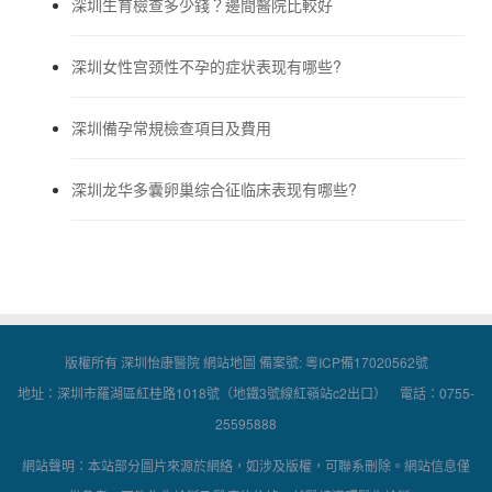
深圳生育檢查多少錢？邊間醫院比較好
深圳女性宫颈性不孕的症状表现有哪些?
深圳備孕常規檢查項目及費用
深圳龙华多囊卵巢综合征临床表现有哪些?
版權所有 深圳怡康醫院
網站地圖
備案號:
粵ICP備17020562號
地址：深圳市羅湖區紅桂路1018號（地鐵3號線紅嶺站c2出口） 電話：0755-
25595888
網站聲明：本站部分圖片來源於網絡，如涉及版權，可聯系刪除。網站信息僅