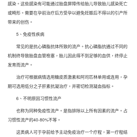
感染。这些感染有可能通过胎盘屏障传给胎儿导致胎儿感染死亡
或畸形。需要在孕前治疗后方受孕以避免妊娠后不得以的引产所
带来的创伤。
5、免疫性疾病
常见的是抗心磷脂抗体所致的流产。抗心磷脂抗通过不同的
机制终导致胎盘血管栓塞，胎儿因此得不到足够的血供，终停止
发育而流产。
治疗可根据病情选用糖皮质激素和阿司匹林单用或连用，孕
期可选用低分之子肝素抗凝治疗，并密切检测凝血指标。
6、不明原因习惯性流产
也称为同种免疫性流产。是指排除以上所有因素的流产。占
习惯性流产的40-80%不等。
这类病人可于孕前给予主动免疫治疗一个疗程，第一疗程结