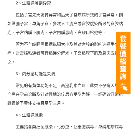
2、生殖道解剖异常
包括子宫先天发育异常和后天子宫疾病所致的子宫异常，例
如纵膈子宫，单角子宫，多次人工流产或宫腔感染所致的宫腔粘
连，子宫粘膜下肌肉，子宫内膜息肉，宫颈口松弛等。
若为不全纵膈需根据纵膈大小及其对宫腔的影响选择手术治
疗，对宫腔粘连者可行粘连分解术，子宫粘膜下肌及息肉应摘除
之。
3、内分泌功能是失调
常见的有黄体功能不足，高泌乳素血症，此类不孕病因的流
产需在孕前诊断及针对性地治疗后方受孕为好，一经确诊妊娠后
继续给予黄体支持直至孕三月。
4、生殖道感染
主要指各类细菌感染，弓形虫，巨细胞病毒，单纯疱疹病毒