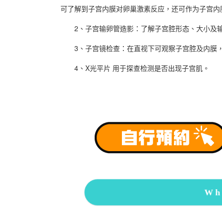
可了解到子宫内膜对卵巢激素反应，还可作为子宫内
2、子宫输卵管造影：了解子宫腔形态、大小及输
3、子宫镜检查：在直视下可观察子宫腔及内膜，
4、X光平片 用于探查检测是否出现子宫肌。
Wh