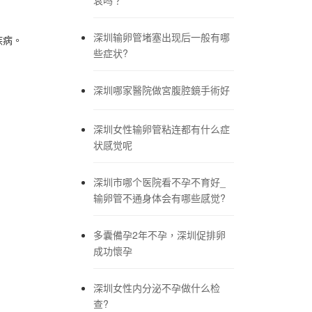
深圳输卵管堵塞出现后一般有哪
疾病。
些症状?
深圳哪家醫院做宮腹腔鏡手術好
深圳女性输卵管粘连都有什么症
状感觉呢
深圳市哪个医院看不孕不育好_
输卵管不通身体会有哪些感觉?
多囊備孕2年不孕，深圳促排卵
成功懷孕
深圳女性内分泌不孕做什么检
查?