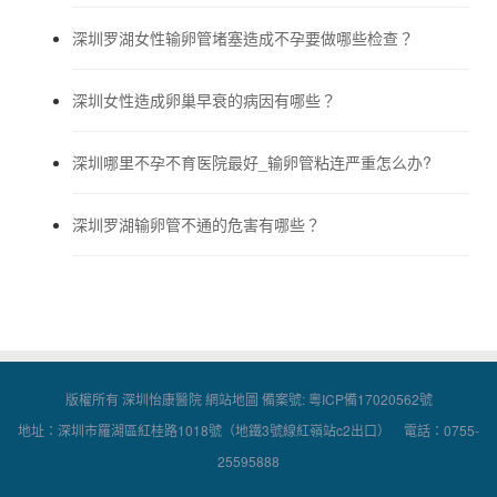
深圳罗湖女性输卵管堵塞造成不孕要做哪些检查？
深圳女性造成卵巢早衰的病因有哪些？
深圳哪里不孕不育医院最好_输卵管粘连严重怎么办?
深圳罗湖输卵管不通的危害有哪些？
版權所有 深圳怡康醫院
網站地圖
備案號:
粵ICP備17020562號
地址：深圳市羅湖區紅桂路1018號（地鐵3號線紅嶺站c2出口） 電話：0755-
25595888