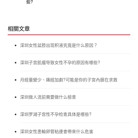
些?
相關文章
深圳女性盆腔出现积液究竟是什么原因？
深圳子宫肌瘤导致女性不孕的原因有哪些?
月經量變少、痛經加劇?可能是你的子宮內膜在求救
深圳做人流前需要做什么檢查
深圳罗湖子宫性不孕检查具体是哪些?
深圳女性患輸卵管粘連會帶來什么危害