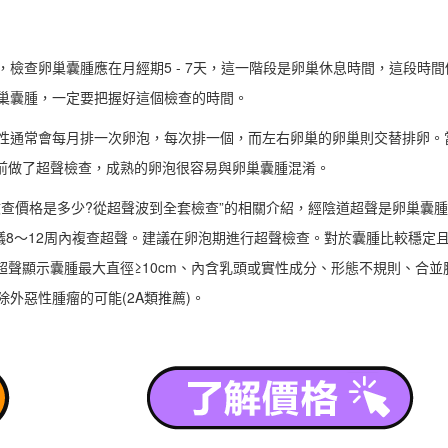
查卵巢囊腫應在月經期5 - 7天，這一階段是卵巢休息時間，這段時間
巢囊腫，一定要把握好這個檢查的時間。
通常會每月排一次卵泡，每次排一個，而左右卵巢的卵巢則交替排卵。
前做了超聲檢查，成熟的卵泡很容易與卵巢囊腫混淆。‍
檢查價格是多少?從超聲波到全套檢查”的相關介紹，經陰道超聲是卵巢囊
議8～12周內複查超聲。建議在卵泡期進行超聲檢查。對於囊腫比較穩定
。超聲顯示囊腫最大直徑≥10cm、內含乳頭或實性成分、形態不規則、合並
外惡性腫瘤的可能(2A類推薦)。