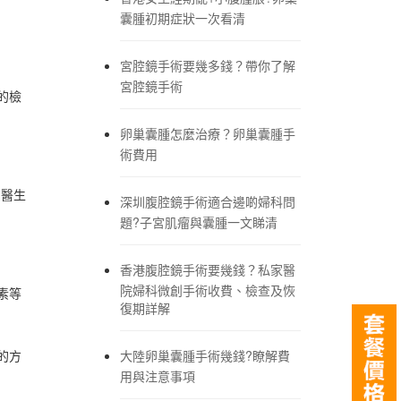
囊腫初期症狀一次看清
宮腔鏡手術要幾多錢？帶你了解
宮腔鏡手術
的檢
卵巢囊腫怎麼治療？卵巢囊腫手
術費用
助醫生
深圳腹腔鏡手術適合邊啲婦科問
題?子宮肌瘤與囊腫一文睇清
香港腹腔鏡手術要幾錢？私家醫
院婦科微創手術收費、檢查及恢
素等
復期詳解
的方
大陸卵巢囊腫手術幾錢?瞭解費
用與注意事項