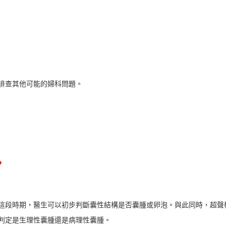
排查其他可能的婦科問題。
‍
段時期，醫生可以初步判斷囊性結構是否囊腫或卵泡。與此同時，超聲
判定是生理性囊腫還是病理性囊腫。