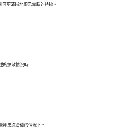
I可更清晰地顯示囊腫的特徵。
腫的擴散情況時。
囊卵巢綜合徵的情況下。