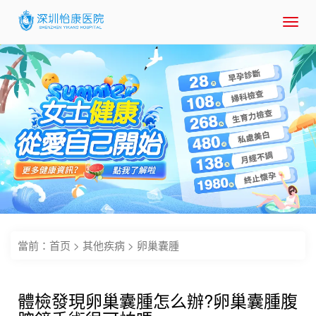
Toggl
navig
當前：
首页
>
其他疾病
>
卵巢囊腫
體檢發現卵巢囊腫怎么辦?卵巢囊腫腹