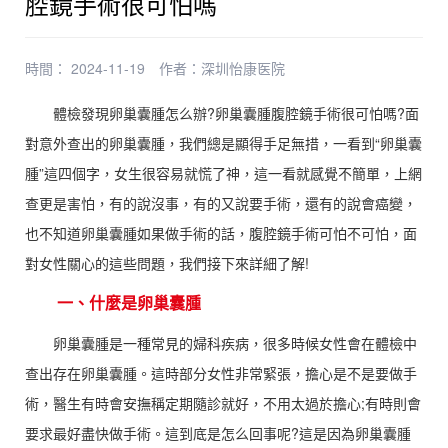
腔鏡手術很可怕嗎
時間： 2024-11-19
作者：
深圳怡康医院
體檢發現卵巢囊腫怎么辦?卵巢囊腫腹腔鏡手術很可怕嗎?面
對意外查出的卵巢囊腫，我們總是顯得手足無措，一看到“卵巢囊
腫”這四個字，女生很容易就慌了神，這一看就感覺不簡單，上網
查更是害怕，有的說沒事，有的又說要手術，還有的說會癌變，
也不知道卵巢囊腫如果做手術的話，腹腔鏡手術可怕不可怕，面
對女性關心的這些問題，我們接下來詳細了解!
一、什麼是卵巢囊腫
卵巢囊腫是一種常見的婦科疾病，很多時候女性會在體檢中
查出存在卵巢囊腫。這時部分女性非常緊張，擔心是不是要做手
術，醫生有時會安撫稱定期隨診就好，不用太過於擔心;有時則會
要求最好盡快做手術。這到底是怎么回事呢?這是因為卵巢囊腫