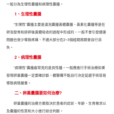
一般分為生理性囊腫和病理性囊腫。
1、生理性囊腫
“生理性”囊腫主要是濾泡囊腫黃體囊腫、黃素化囊腫等是在
卵泡發育和排卵後黃體吸收的過程中形成的，一般不會引發健康
問題也很少導致疼痛、不適大部分在2~3個經期周期會自行消
失。
2、病理性囊腫
“病理性”囊腫最常見的是良性腫，一般應進行手術治療如果
發現卵巢囊腫一定要確診斷，聽醫囑不能自行決定延遲手術容易
導致病情嚴重。
二、卵巢囊腫要如何治療?
卵巢囊腫的治療方案取決於患者的症狀、年齡、生育需求以
及囊腫的性質和大小進行綜合判斷。