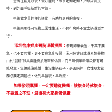
患者在輸完液後，最好能夠下床多走動走動，把導尿管拔
掉，到外面呼吸新鮮的空氣。
術後做少量輕便的運動，有助於身體的康複。
術後兩周後可恢複正常性生活，不過行房時不宜太過激烈才
行。
深圳怡康婦產醫院溫馨提醒：
發現卵巢囊腫，千萬不要
急，也不要恐懼，更不要病急亂投醫，濫用保健品或激素類藥物!
由於“戲精”卵巢囊腫善於隱匿和偽裝，而且每個年齡階段都有可
能發生，無論結沒結婚，生沒生過孩子，是否絕經，女性朋友都
務必要定期體檢，做到早發現，早治療。
如果發現囊腫，一定要聽從醫囑，該複查時就複查，
不要置之不理，最後祝大家身體健康!