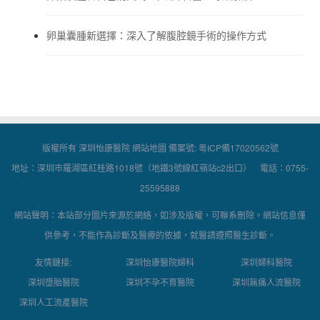
卵巢囊腫新選擇：深入了解腹腔鏡手術的操作方式
版權所有 深圳怡康醫院
網站地圖
備案號:
粵ICP備17020562號
地址：深圳市羅湖區紅桂路1018號（地鐵3號線紅嶺站c2出口） 電話：0755-
25595888
網站聲明：本站部分圖片來源於網絡，如涉及版權，可聯系刪除。網站信息僅
供參考，不能作為診斷及醫療的依據，就醫請遵照醫生診斷。
友情鏈接:
深圳怡康醫院婦科
深圳婦科醫院
深圳墮胎醫院
深圳不孕不育醫院
深圳無痛人流醫院
深圳人工流產醫院