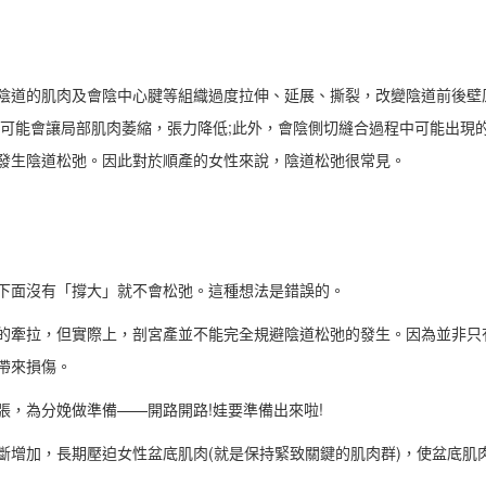
道的肌肉及會陰中心腱等組織過度拉伸、延展、撕裂，改變陰道前後壁
也可能會讓局部肌肉萎縮，張力降低;此外，會陰側切縫合過程中可能出現
發生陰道松弛。因此對於順產的女性來說，陰道松弛很常見。
面沒有「撐大」就不會松弛。這種想法是錯誤的。
牽拉，但實際上，剖宮產並不能完全規避陰道松弛的發生。因為並非只
帶來損傷。
，為分娩做準備——開路開路!娃要準備出來啦!
增加，長期壓迫女性盆底肌肉(就是保持緊致關鍵的肌肉群)，使盆底肌