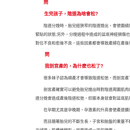
問
生完孩子，陰道為啥會松?
陰道分娩時，胎兒經狹窄的陰道娩出，會使圍繞陰
緊貼的狀態;另外，分娩過程中造成的盆底神經損傷
對位不良和愈後不良，這些因素都會導致產婦在產後
問
我剖宮產的，為什麽也松了?
很多妹子認為順產才會導致陰道松弛，而剖宮產下
剖宮產確實可以避免胎兒娩出時對陰道周圍肌肉的
道分娩會造成產後陰道松弛，妊娠本身就會對盆底肌
在孕期尤其是孕晚期，孕激素的升高會使產道擴張
而且隨著胎兒的不斷生長，子宮和胎盤的重量不斷
力減退，肌纖維變形，從而造成一定的損傷。