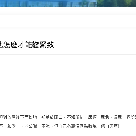
弛怎麽才能變緊致
對於產後下面松弛，卻羞於開口，不知所措，尿頻、尿急、漏尿，尷尬
不「和諧」，老公嘴上不說，但自己心裏沒個點數嘛，傷自尊啊!