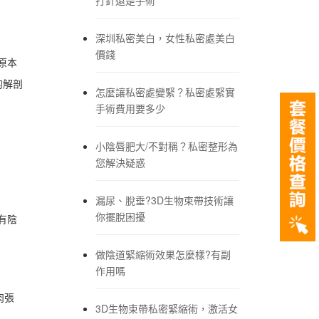
深圳私密美白，女性私密處美白
價錢
原本
的解剖
怎麼讓私密處變緊？私密處緊實
手術費用要多少
小陰唇肥大/不對稱？私密整形為
您解決疑惑
漏尿、脫垂?3D生物束帶技術讓
你擺脫困擾
有陰
做陰道緊縮術效果怎麼樣?有副
作用嗎
肉張
3D生物束帶私密緊縮術，激活女