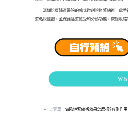
深圳怡康婦產醫院的韓式微創陰道緊縮術，此手術
道粘膜皺褶，並保護陰道感受和分泌功能，恢復收縮
Wh
上壹篇：
做陰道緊縮術效果怎麼樣?有副作用