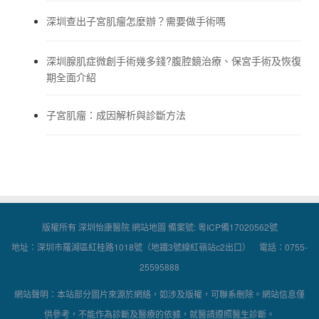
深圳查出子宮肌瘤怎麼辦？需要做手術嗎
深圳腺肌症微創手術幾多錢?腹腔鏡治療、保宮手術及恢復
期全面介紹
子宮肌瘤：成因解析與診斷方法
版權所有 深圳怡康醫院
網站地圖
備案號:
粵ICP備17020562號
地址：深圳市羅湖區紅桂路1018號（地鐵3號線紅嶺站c2出口） 電話：0755-
25595888
網站聲明：本站部分圖片來源於網絡，如涉及版權，可聯系刪除。網站信息僅
供參考，不能作為診斷及醫療的依據，就醫請遵照醫生診斷。