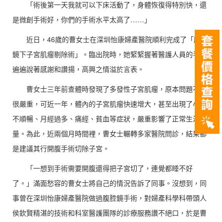
「術後第一天我就可以下床活動了，身體恢復得特別快，還
是微創手術好，你們的手術水平太高了……」
近日，46歲的曹女士在深圳怡康婦產醫院順利完成了「腹腔
鏡下子宮肌瘤剔除術」。臨出院時，她緊緊握著醫護人員的手一
遍遍說著感謝和讚揚，高興之情溢於言表。
曹女士三年前查體時發現了多發性子宮肌瘤，原本問題不是
很嚴重，可近一年，體內的子宮肌瘤快速增大，甚至出現了小便
不順暢、月經過多、痛經、貧血等症狀，嚴重影響了正常生活質
量。為此，近兩個月時間裡，曹女士輾轉多家醫院問診，結果都
是建議其行開腹手術切除子宮。
「一想到手術需要開腹還得把子宮切了，連覺都睡不好
了。」滿面愁容的曹女士將自己的情況告訴了同事。沒想到，同
事曾在深圳怡康婦產醫院做過腹腔鏡手術，對婦產科學科帶頭人
侯欽賢精湛的技術和科室醫護團隊的診療服務讚不絕口，於是曹