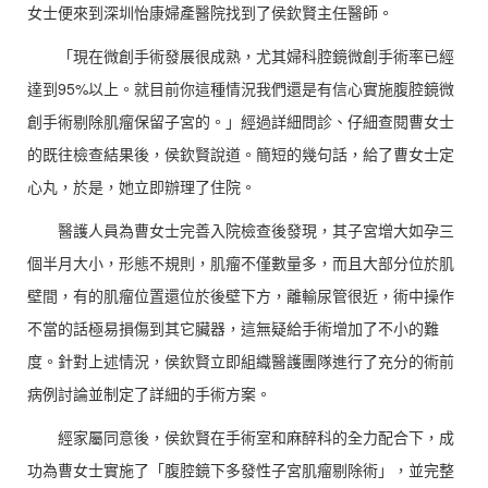
女士便來到深圳怡康婦產醫院找到了侯欽賢主任醫師。
「現在微創手術發展很成熟，尤其婦科腔鏡微創手術率已經
達到95%以上。就目前你這種情況我們還是有信心實施腹腔鏡微
創手術剔除肌瘤保留子宮的。」經過詳細問診、仔細查閱曹女士
的既往檢查結果後，侯欽賢說道。簡短的幾句話，給了曹女士定
心丸，於是，她立即辦理了住院。
醫護人員為曹女士完善入院檢查後發現，其子宮增大如孕三
個半月大小，形態不規則，肌瘤不僅數量多，而且大部分位於肌
壁間，有的肌瘤位置還位於後壁下方，離輸尿管很近，術中操作
不當的話極易損傷到其它臟器，這無疑給手術增加了不小的難
度。針對上述情況，侯欽賢立即組織醫護團隊進行了充分的術前
病例討論並制定了詳細的手術方案。
經家屬同意後，侯欽賢在手術室和麻醉科的全力配合下，成
功為曹女士實施了「腹腔鏡下多發性子宮肌瘤剔除術」，並完整