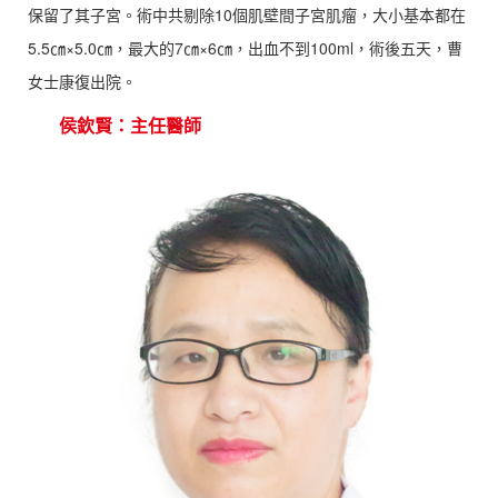
保留了其子宮。術中共剔除10個肌壁間子宮肌瘤，大小基本都在
5.5㎝×5.0㎝，最大的7㎝×6㎝，出血不到100ml，術後五天，曹
女士康復出院。
侯欽賢：主任醫師