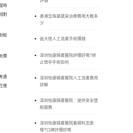
復時
相對
香港念珠菌感染治療費用大概多
少
對較
返大陸人工流產手術價錢
深圳怡康婦產醫院評價好嗎?終
術費
止懷孕手術如何
考慮
深圳怡康婦產醫院人工流產費用
詳解
在進
深圳怡康婦產醫院：提供安全墮
胎服務
深圳怡康婦產醫院看婦科怎麼
樣?口碑評價好嗎