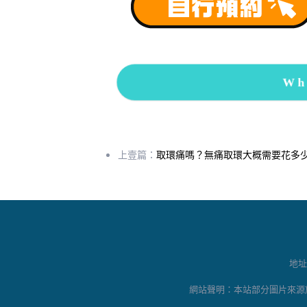
Wh
上壹篇：
取環痛嗎？無痛取環大概需要花多
地址
網站聲明：本站部分圖片來源