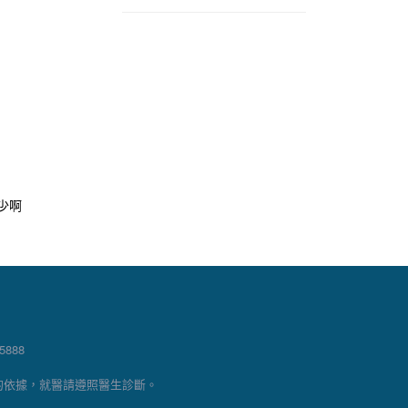
少啊
888
的依據，就醫請遵照醫生診斷。