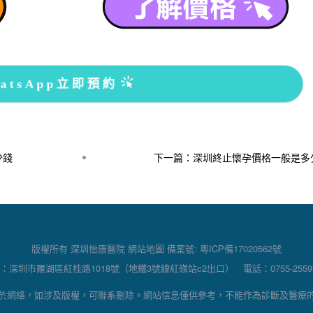
atsApp立即預約
少錢
下一篇：深圳終止懷孕價格一般是多
版權所有 深圳怡康醫院
網站地圖
備案號:
粵ICP備17020562號
：深圳市羅湖區紅桂路1018號（地鐵3號線紅嶺站c2出口） 電話：0755-25595
於網絡，如涉及版權，可聯系刪除。網站信息僅供參考，不能作為診斷及醫療