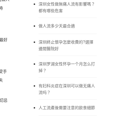
深圳女性做無痛人流有影響嗎？
時
都有哪些危害
做人流多少天最合適
最好
深圳終止懷孕怎麼收費的?選擇
邊間醫院好
深圳罗湖女性怀孕一个月怎么打
掉？
受手
失
有妇科炎症在深圳可以做无痛人
流吗？
切忌
人工流產後需要注意的飲食細節