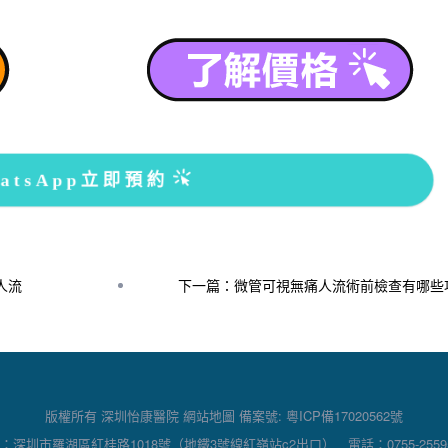
atsApp立即預約
人流
下一篇：微管可視無痛人流術前檢查有哪些
版權所有 深圳怡康醫院
網站地圖
備案號:
粵ICP備17020562號
：深圳市羅湖區紅桂路1018號（地鐵3號線紅嶺站c2出口） 電話：0755-25595