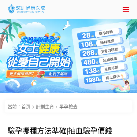
Toggl
navig
當前：
首页
>
計劃生育
>
早孕檢查
驗孕哪種方法準確|抽血驗孕價錢