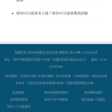
懷孕HCG檢查多少錢？懷孕HCG檢查費用詳解
版權所有 深圳怡康醫院
網站地圖
備案號:
粵ICP備17020562號
地址：深圳市羅湖區紅桂路1018號（地鐵3號線紅嶺站c2出口） 電話：0755-
25595888
網站聲明：本站部分圖片來源於網絡，如涉及版權，可聯系刪除。網站信息僅
供參考，不能作為診斷及醫療的依據，就醫請遵照醫生診斷。
友情鏈接:
深圳怡康醫院婦科
深圳婦科醫院
深圳墮胎醫院
深圳不孕不育醫院
深圳無痛人流醫院
深圳人工流產醫院