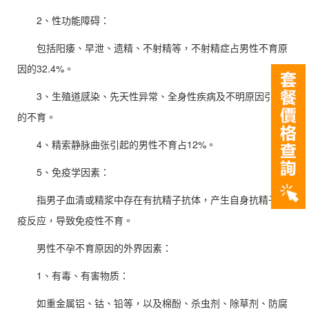
2、性功能障碍：
包括阳痿、早泄、遗精、不射精等，不射精症占男性不育原
因的32.4%。
3、生殖道感染、先天性异常、全身性疾病及不明原因引起
的不育。
4、精索静脉曲张引起的男性不育占12%。
5、免疫学因素：
指男子血清或精浆中存在有抗精子抗体，产生自身抗精子免
疫反应，导致免疫性不育。
男性不孕不育原因的外界因素：
1、有毒、有害物质：
如重金属铝、钴、铅等，以及棉酚、杀虫剂、除草剂、防腐