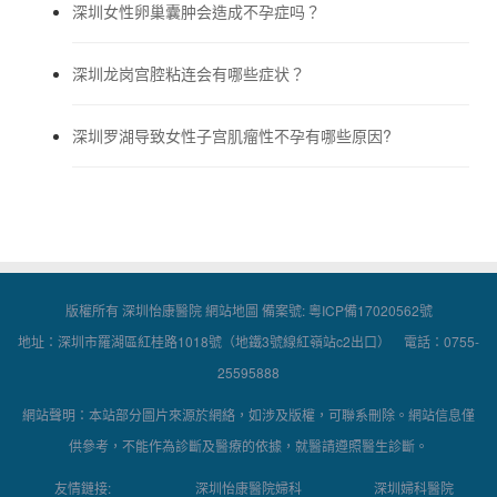
深圳女性卵巢囊肿会造成不孕症吗？
深圳龙岗宫腔粘连会有哪些症状？
深圳罗湖导致女性子宫肌瘤性不孕有哪些原因?
版權所有 深圳怡康醫院
網站地圖
備案號:
粵ICP備17020562號
地址：深圳市羅湖區紅桂路1018號（地鐵3號線紅嶺站c2出口） 電話：0755-
25595888
網站聲明：本站部分圖片來源於網絡，如涉及版權，可聯系刪除。網站信息僅
供參考，不能作為診斷及醫療的依據，就醫請遵照醫生診斷。
友情鏈接:
深圳怡康醫院婦科
深圳婦科醫院