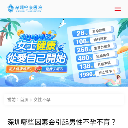
Toggl
navig
當前：
首页
>
女性不孕
深圳哪些因素会引起男性不孕不育？