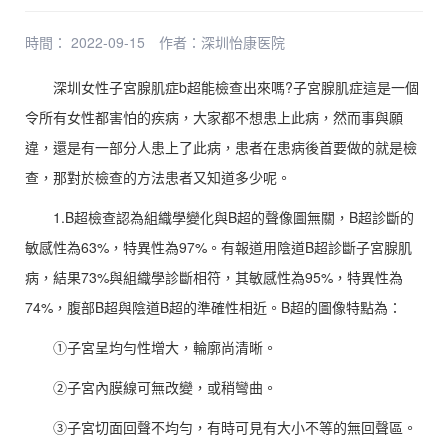
時間： 2022-09-15
作者：
深圳怡康医院
深圳女性子宮腺肌症b超能檢查出來嗎?子宮腺肌症這是一個
令所有女性都害怕的疾病，大家都不想患上此病，然而事與願
違，還是有一部分人患上了此病，患者在患病後首要做的就是檢
查，那對於檢查的方法患者又知道多少呢。
1.B超檢查認為組織學變化與B超的聲像圖無關，B超診斷的
敏感性為63%，特異性為97%。有報道用陰道B超診斷子宮腺肌
病，結果73%與組織學診斷相符，其敏感性為95%，特異性為
74%，腹部B超與陰道B超的準確性相近。B超的圖像特點為：
①子宮呈均勻性增大，輪廓尚清晰。
②子宮內膜線可無改變，或稍彎曲。
③子宮切面回聲不均勻，有時可見有大小不等的無回聲區。