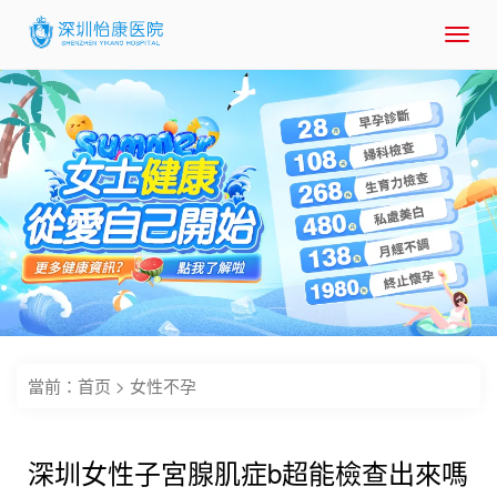
Toggl
navig
當前：
首页
>
女性不孕
深圳女性子宮腺肌症b超能檢查出來嗎