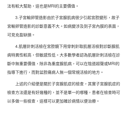
法有較大幫助，這也是MRI的主要價值。
3.子宮輸卵管造影由於子宮腺肌病很少引起宮腔變形，故子
宮輸卵管造影的診斷意義不大。如病變涉及到子宮內膜的表面，
可見充盈缺損。
4.肌層針刺活檢在宮腔鏡下用穿刺針取肌層活檢對診斷腺肌
病特異性較高，但敏感性低。大多數學者認為肌層針刺活檢在診
斷中無重要價值，除非為重度腺肌病，可以在陰道超聲或MRI的
指導下進行，而對盆腔痛病人無一個常規活檢的地方。
上述的介紹便是關於子宮腺肌症的檢查，其實子宮腺肌症的
檢查方法還是有好幾種的，並不是單一的哪種，患者在檢查時可
以多做一些檢查，這樣可以更加確診病情以便治療。