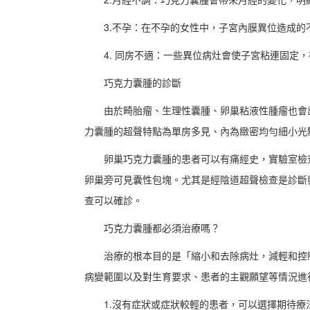
3.不孕：在不孕的女性中，子宮內膜異位造成的
4. 同房不適：一些異位病灶會使子宮粘連固定
巧克力囊腫的診斷
由於畸胎瘤、生理性囊腫、卵巢粘液性腫瘤也會
力囊腫的超聲特點為單房多見、內為緻密均勻細小光
卵巢巧克力囊腫的患者可以有痛經史，實驗室檢查可
卵巢旁可見囊性包塊。尤其是經陰道超聲檢查是診斷
查可以確診。
巧克力囊腫都必須治療嗎？
治療的根本目的是「縮小和去除病灶，減輕和控
病變範圍以及對生育要求、患者的主觀願望等情況進
1.沒有症狀或症狀較輕的患者，可以選擇期待療