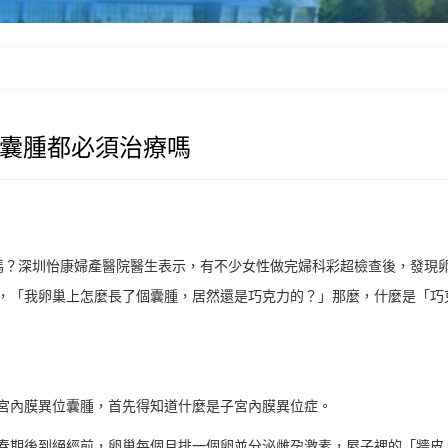
力囊腫都必須治療嗎
嗎？深圳怡康婦產醫院醫生表示，有不少女性做完婦科彩超檢查後，發現
，「我卵巢上怎麼長了個囊腫，居然還是巧克力的？」那麼，什麼是「巧
宮內膜異位囊腫，首先得知道什麼是子宮內膜異位症。
春期後到絕經前，卵巢每個月排一個卵並分泌雌孕激素，屋子裡的「牆皮