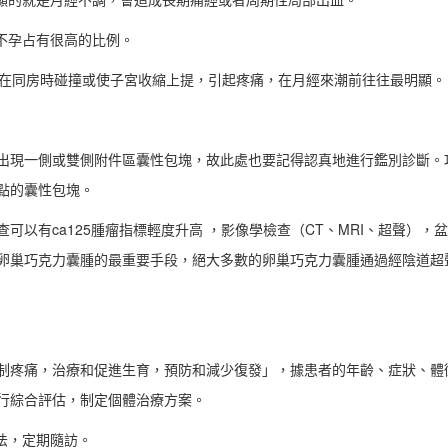
不孕占有很高的比例。
，在同房時碰撞或使子宮收縮上提，引起疼痛，在月經來潮前往往最明顯。
出現一側或雙側附件區囊性包塊，故此處也要記得認真地進行鑑別診斷。
點的囊性包塊。
以有ca125腫瘤指標輕度升高 ，影像學檢查（CT、MRI、超聲），
卵巢巧克力囊腫的最重要手段，絕大多數的卵巢巧克力囊腫通過經陰道超
制疼痛，治療和促進生育，預防和減少復發」，據患者的年齡、症狀、體
行綜合評估，制定個體治療方案。
法，定期隨訪。