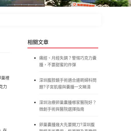
相關文章
痛經、月經失調？警惕巧克力囊
腫，不要甜蜜的炸彈
卵巢裡
深圳腹腔鏡手術適合邊啲婦科問
克力
題?子宮肌瘤與囊腫一文睇清
深圳治療卵巢囊腫哪家醫院好？
微創手術與醫院選擇指南
卵巢囊腫幾大先要開刀?深圳腹
」在
腔鏡手術費用、恢復期及真實個