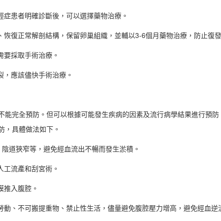
的輕症患者明確診斷後，可以選擇藥物治療。
、恢復正常解剖結構，保留卵巢組織，並輔以3-6個月藥物治療，防止復
需要採取手術治療。
裂，應該儘快手術治療。
不能完全預防。但可以根據可能發生疾病的因素及流行病學結果進行預防
防，具體做法如下。
、陰道狹窄等，避免經血流出不暢而發生淤積。
人工流產和刮宮術。
膜推入腹腔。
力勞動、不可搬提重物、禁止性生活，儘量避免腹腔壓力增高，避免經血逆