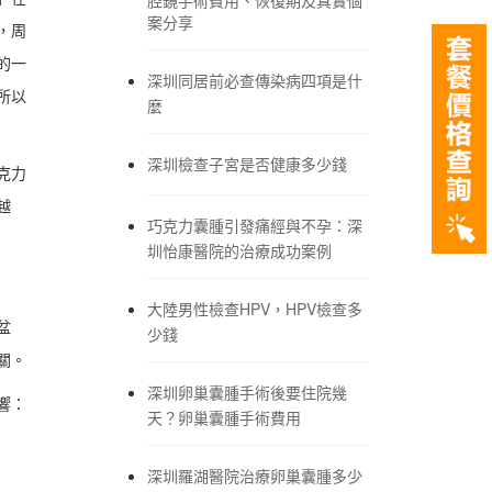
案分享
，周
的一
深圳同居前必查傳染病四項是什
所以
麼
深圳檢查子宮是否健康多少錢
克力
越
巧克力囊腫引發痛經與不孕：深
圳怡康醫院的治療成功案例
大陸男性檢查HPV，HPV檢查多
盆
少錢
關。
深圳卵巢囊腫手術後要住院幾
響：
天？卵巢囊腫手術費用
深圳羅湖醫院治療卵巢囊腫多少