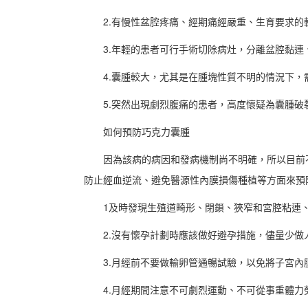
2.有慢性盆腔疼痛、經期痛經嚴重、生育要求
3.年輕的患者可行手術切除病灶，分離盆腔黏連
4.囊腫較大，尤其是在腫塊性質不明的情況下，
5.突然出現劇烈腹痛的患者，高度懷疑為囊腫破
如何預防巧克力囊腫
因為該病的病因和發病機制尚不明確，所以目前
防止經血逆流、避免醫源性內膜損傷種植等方面來預
1及時發現生殖道畸形、閉鎖、狹窄和宮腔粘連
2.沒有懷孕計劃時應該做好避孕措施，儘量少做
3.月經前不要做輸卵管通暢試驗，以免將子宮內
4.月經期間注意不可劇烈運動、不可從事重體