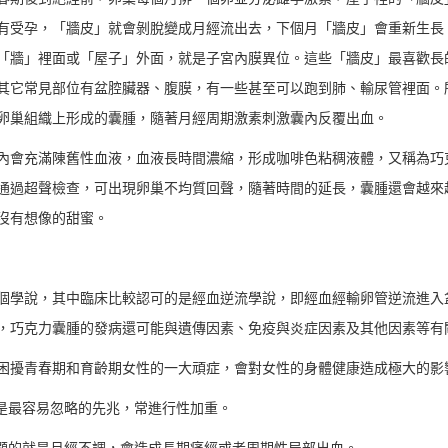
有受孕，「牆皮」就會剝脫變成月經流出去，下個月「牆皮」會重新生長
「牆」裡面或「屋子」外面，就是子宮內膜異位。這些「牆皮」最喜歡長
其它常見部位有盆腔臟器、腹膜，有一些甚至可以跑到肺、輸尿管裡面。
卵巢組織上形成的囊腫，隨著月經周期激素刺激囊內反覆出血。
內會充滿陳舊性血液，血液長時間濃縮，形成咖啡色粘稠液體，又稱為巧
通過超聲檢查，可出現卵巢不均質回聲，隨著時間的延長，囊腫還會越來
沒有想像的甜蜜。
個學說，其中臨床比較認可的是經血逆流學說，即經血經輸卵管逆流進入
，巧克力囊腫的發病還可能與遺傳因素、免疫與炎症因素及其他因素等有
困擾青春期和育齡期女性的一大頑症，會對女性的身體健康造成極大的影
卻是最容易忽略的先兆，常進行性加重。
明顯的就是月經不調，會造成長期痛經或者周期性局部出血。