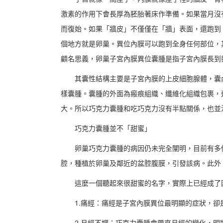
激素的作用下會長厚為胚胎著床作準備。如果當月沒
而復始。如果「牆皮」不僅僅在「牆」表面，還跑到
個地方就是卵巢。異位內膜可以跑到全身任何部位，
顧名思義，卵巢子宮內膜異位囊腫是指子宮內膜長到
其囊性結構主要是子宮內膜的上皮細胞腺體，囊
樣囊腫。囊腫的外面為瘢痕組織、纖維化組織包裹，
大。所以巧克力囊腫和吃巧克力沒有半點關係，也並
巧克力囊腫並不「甜蜜」
卵巢巧克力囊腫的病因仍未完全闡明，目前有多
腔，種植於卵巢及鄰近的盆腔腹膜，引發該病。此外
這麼一個聽起來很甜蜜的名字，實際上已經成了
1.痛經：痛經是子宮內膜異位最明顯的症狀，
2.月經不調：巧克力囊腫會帶來月經的變化，