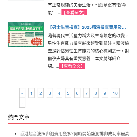
有正常規律的夫妻生活，也總是沒有“好孕
氣”。...
【查看全文】
【男士生育檢查】2025精液檢查費用及精
隨著現代生活壓力增大及生育觀念的改變，
子檢查流程全攻略
男性生育能力檢查越來越受到關注。精液檢
查是評估男性生育能力的核心檢測之一，對
備孕夫婦具有重要意義。本文將詳細介
紹......
【查看全文】
«
1
2
3
4
5
6
7
8
9
10
»
熱門文章
香港超音波照卵泡費用幾多?何時開始監測排卵成功率最高