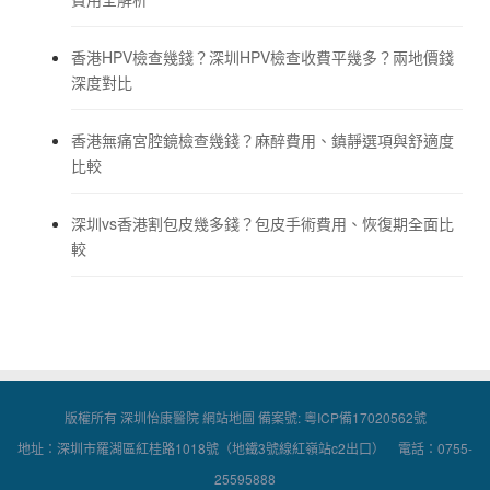
香港HPV檢查幾錢？深圳HPV檢查收費平幾多？兩地價錢
深度對比
香港無痛宮腔鏡檢查幾錢？麻醉費用、鎮靜選項與舒適度
比較
深圳vs香港割包皮幾多錢？包皮手術費用、恢復期全面比
較
版權所有 深圳怡康醫院
網站地圖
備案號:
粵ICP備17020562號
地址：深圳市羅湖區紅桂路1018號（地鐵3號線紅嶺站c2出口） 電話：0755-
25595888