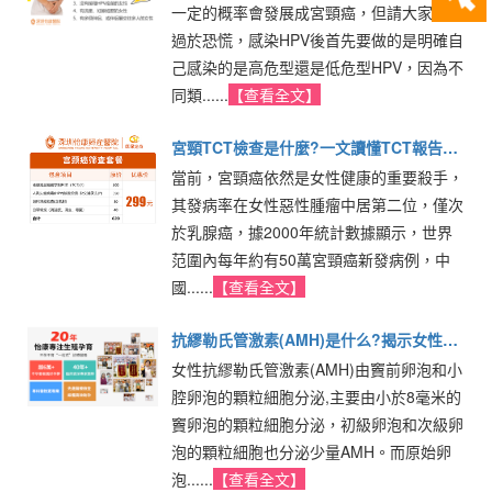
一定的概率會發展成宮頸癌，但請大家不要
過於恐慌，感染HPV後首先要做的是明確自
己感染的是高危型還是低危型HPV，因為不
同類......
【查看全文】
宮頸TCT檢查是什麼?一文讀懂TCT報告的
當前，宮頸癌依然是女性健康的重要殺手，
關鍵指標
其發病率在女性惡性腫瘤中居第二位，僅次
於乳腺癌，據2000年統計數據顯示，世界
范圍內每年約有50萬宮頸癌新發病例，中
國......
【查看全文】
抗繆勒氏管激素(AMH)是什么?揭示女性卵
女性抗繆勒氏管激素(AMH)由竇前卵泡和小
巢功能的關鍵指標
腔卵泡的顆粒細胞分泌,主要由小於8毫米的
竇卵泡的顆粒細胞分泌，初級卵泡和次級卵
泡的顆粒細胞也分泌少量AMH。而原始卵
泡......
【查看全文】