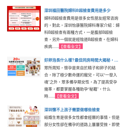
深圳福田醫院婦科B超檢查費用是多少
婦科B超檢查費用是很多女性朋友經常咨詢
的，對此，深圳怡康醫院婦科專家介紹：婦
科B超檢查有兩種方式，一是腹部B超檢
查，另外一個就是經陰道B超檢查。在婦科
疾病......
【查看全文】
好卵泡長什么樣?最佳同房時間大揭秘，備
眾所周知，懷孕是來自於精子和卵子的結
孕蛇寶寶必看
合，除了極少數命運的寵兒，可以“一發入
魂”之外，眾多備孕期女性，為了提高受孕
幾率，都要掌握各種助孕“秘籍”，什么
時......
【查看全文】
深圳懷不上孩子需要做哪些檢查
結婚生育是很多女性都會經曆的事情，但是
部分女性卻在備孕的道路上屢屢受挫。即使