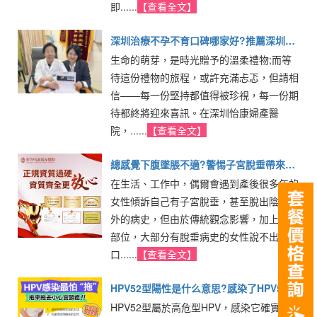
即......
【查看全文】
深圳治療不孕不育口碑哪家好?推薦深圳怡
生命的萌芽，是時光贈予的溫柔禮物;而等
康婦產醫院
待這份禮物的旅程，或許充滿忐忑，但請相
信——每一份堅持都值得被珍視，每一份期
待都終將迎來喜訊。在深圳怡康婦產醫
院，......
【查看全文】
總感覺下腹墜脹不適?警惕子宮脫垂帶來的
在生活、工作中，偶爾會遇到產後很多年的
健康隱患
女性傾訴自己有子宮脫垂，甚至脫出陰道口
外的病史，但由於傳統觀念影響，加上隱私
部位，大部分有脫垂病史的女性說不出
口......
【查看全文】
HPV52型陽性是什么意思?感染了HPV52很
HPV52型屬於高危型HPV，感染它確實有
嚴重嗎