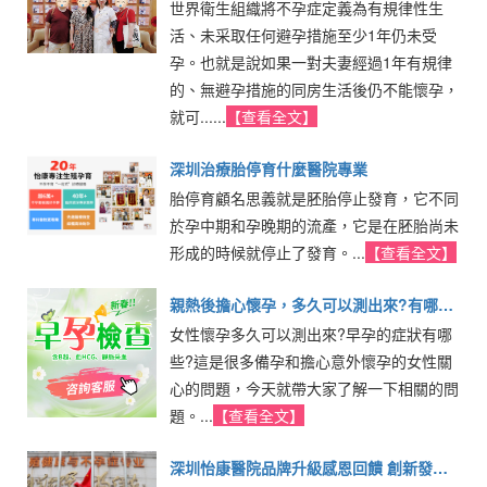
世界衛生組織將不孕症定義為有規律性生
成功案例分享
活、未采取任何避孕措施至少1年仍未受
孕。也就是說如果一對夫妻經過1年有規律
的、無避孕措施的同房生活後仍不能懷孕，
就可......
【查看全文】
深圳治療胎停育什麼醫院專業
胎停育顧名思義就是胚胎停止發育，它不同
於孕中期和孕晚期的流產，它是在胚胎尚未
形成的時候就停止了發育。...
【查看全文】
親熱後擔心懷孕，多久可以測出來?有哪些
女性懷孕多久可以測出來?早孕的症狀有哪
症狀提示
些?這是很多備孕和擔心意外懷孕的女性關
心的問題，今天就帶大家了解一下相關的問
題。...
【查看全文】
深圳怡康醫院品牌升級感恩回饋 創新發展