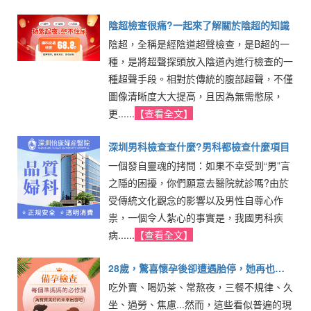
陰超檢查很痛?一起來了解關於陰超的知識
陰超，全稱是經陰道超聲檢查，是B超的一
種，是將超聲探頭放入陰道內進行檢查的一
種超聲手段。相對於傳統的腹部超聲，不僅
圖像清晰度大大提高，且因為無需憋尿，
更......
【查看全文】
深圳男科檢查查什麼?男科都檢查什麼項目
一個發自靈魂的拷問：如果不幸受到“男”言
之隱的困擾，你們願意去醫院就診嗎?由於
受傳統文化觀念的影響以及男性自尊心作
祟，一個令人紮心的事實是，我國男科疾
病......
【查看全文】
28歲，驚喜懷孕後卻遭遇胎停，她再也不
吃外賣、喝奶茶、常熬夜，三餐不規律、久
敢這樣同房了
坐、過勞、焦慮...然而，這些看似普遍的現