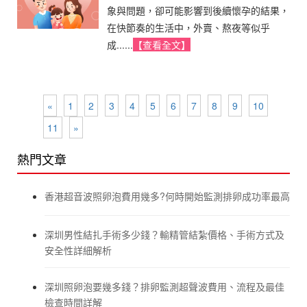
象與問題，卻可能影響到後續懷孕的結果，
在快節奏的生活中，外賣、熬夜等似乎
成......
【查看全文】
«
1
2
3
4
5
6
7
8
9
10
11
»
熱門文章
香港超音波照卵泡費用幾多?何時開始監測排卵成功率最高
深圳男性結扎手術多少錢？輸精管結紮價格、手術方式及
安全性詳細解析
深圳照卵泡要幾多錢？排卵監測超聲波費用、流程及最佳
檢查時間詳解