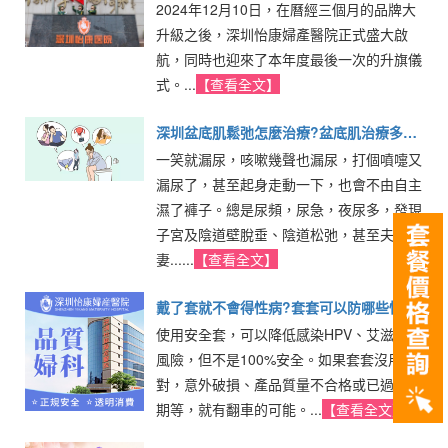
2024年12月10日，在曆經三個月的品牌大
擁抱未來
升級之後，深圳怡康婦產醫院正式盛大啟
航，同時也迎來了本年度最後一次的升旗儀
式。...
【查看全文】
深圳盆底肌鬆弛怎麼治療?盆底肌治療多少
一笑就漏尿，咳嗽幾聲也漏尿，打個噴嚏又
錢一次
漏尿了，甚至起身走動一下，也會不由自主
濕了褲子。總是尿頻，尿急，夜尿多，發現
子宮及陰道壁脫垂、陰道松弛，甚至夫
妻......
【查看全文】
戴了套就不會得性病?套套可以防哪些性病
使用安全套，可以降低感染HPV、艾滋等的
風險，但不是100%安全。如果套套沒用
對，意外破損、產品質量不合格或已過保質
期等，就有翻車的可能。...
【查看全文】