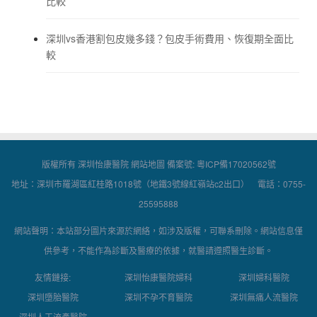
比較
深圳vs香港割包皮幾多錢？包皮手術費用、恢復期全面比
較
版權所有 深圳怡康醫院
網站地圖
備案號:
粵ICP備17020562號
地址：深圳市羅湖區紅桂路1018號（地鐵3號線紅嶺站c2出口） 電話：0755-
25595888
網站聲明：本站部分圖片來源於網絡，如涉及版權，可聯系刪除。網站信息僅
供參考，不能作為診斷及醫療的依據，就醫請遵照醫生診斷。
友情鏈接:
深圳怡康醫院婦科
深圳婦科醫院
深圳墮胎醫院
深圳不孕不育醫院
深圳無痛人流醫院
深圳人工流產醫院