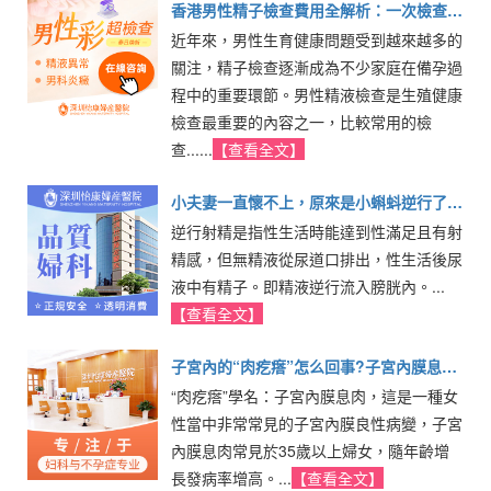
香港男性精子檢查費用全解析：一次檢查到
近年來，男性生育健康問題受到越來越多的
底要花多少錢
關注，精子檢查逐漸成為不少家庭在備孕過
程中的重要環節。男性精液檢查是生殖健康
檢查最重要的內容之一，比較常用的檢
查......
【查看全文】
小夫妻一直懷不上，原來是小蝌蚪逆行了
逆行射精是指性生活時能達到性滿足且有射
【逆行射精】
精感，但無精液從尿道口排出，性生活後尿
液中有精子。即精液逆行流入膀胱內。...
【查看全文】
子宮內的“肉疙瘩”怎么回事?子宮內膜息肉
“肉疙瘩”學名：子宮內膜息肉，這是一種女
咋導致不孕的
性當中非常常見的子宮內膜良性病變，子宮
內膜息肉常見於35歲以上婦女，隨年齡增
長發病率增高。...
【查看全文】