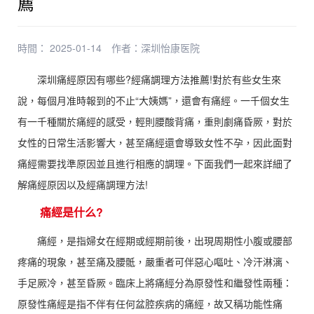
薦
時間： 2025-01-14
作者：
深圳怡康医院
深圳痛經原因有哪些?經痛調理方法推薦!對於有些女生來
說，每個月准時報到的不止“大姨媽”，還會有痛經。一千個女生
有一千種關於痛經的感受，輕則腰酸背痛，重則劇痛昏厥，對於
女性的日常生活影響大，甚至痛經還會導致女性不孕，因此面對
痛經需要找準原因並且進行相應的調理。下面我們一起來詳細了
解痛經原因以及經痛調理方法!
痛經是什么?
痛經，是指婦女在經期或經期前後，出現周期性小腹或腰部
疼痛的現象，甚至痛及腰骶，嚴重者可伴惡心嘔吐、冷汗淋漓、
手足厥冷，甚至昏厥。臨床上將痛經分為原發性和繼發性兩種：
原發性痛經是指不伴有任何盆腔疾病的痛經，故又稱功能性痛