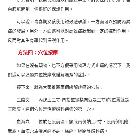
內膜能起到一個很好的保護作用。
可以說，青春期女孩使用短效避孕藥，一方面可以預防內異
症的發展，另外一方面還可以對高雄症狀起到一定的控制作用，
反而對其生育率起到保護作用。
方法四：穴位按摩
如果在沒有藥物，也不方便采用物理方式止痛的情況下，我
們還可以通過穴位按摩來緩解痛經的症狀。
接下來，就為大家推薦兩個緩解疼痛的穴位：
三陰交——內踝上三寸(四指並攏橫向就是三寸)的位置就是
三陰交。這個穴位是治療婦科疾病的第一穴。
血海穴——位於在股前區，髕底內側端上2寸，股內側肌隆
起處。血海穴主治月經不調、痛經、經閉等婦科病。