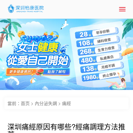
Toggl
navig
當前：
首页
>
內分泌失調
>
痛經
深圳痛經原因有哪些?經痛調理方法推