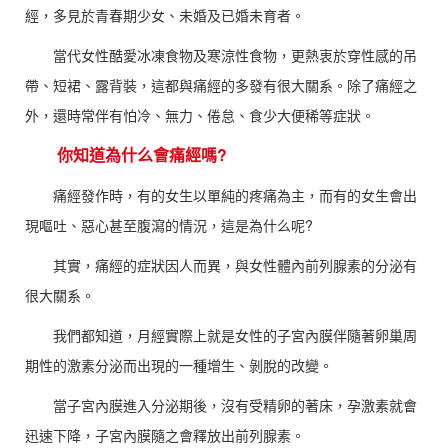
經，多見於青春期少女、未婚及已婚未育者。
當代女性酷愛冰凍食物及寒涼性食物，更熱衷於穿性感的吊
帶、短裙、露背裝，這都與痛經的多發有很大關系。除了痛經之
外，還時常伴有怕冷、無力、倦怠、食少大便稀等症狀。
你知道為什么會痛經嗎?
痛經發作時，有的女生以單純的疼痛為主，而有的女生會出
現嘔吐、惡心甚至腹瀉的情況，這是為什么呢?
其實，痛經的症狀因人而異，與女性體內前列腺素的分泌有
很大關系。
我們都知道，月經實際上就是女性的子宮內膜伴隨著卵巢周
期性的激素分泌而出現的一種增生、剝脫的改變。
當子宮內膜進入分泌期後，沒有受精卵的著床，孕激素就會
迅速下降，子宮內膜隨之會釋放出前列腺素。