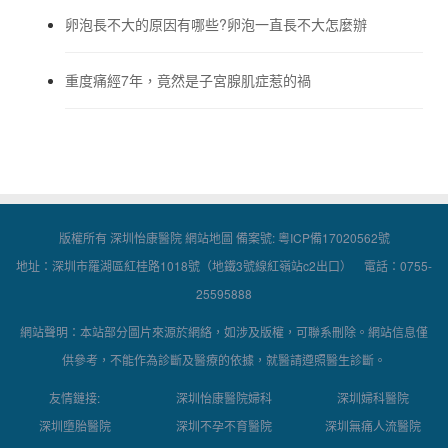
卵泡長不大的原因有哪些?卵泡一直長不大怎麼辦
重度痛經7年，竟然是子宮腺肌症惹的禍
版權所有 深圳怡康醫院
網站地圖
備案號:
粵ICP備17020562號
地址：深圳市羅湖區紅桂路1018號（地鐵3號線紅嶺站c2出口） 電話：0755-
25595888
網站聲明：本站部分圖片來源於網絡，如涉及版權，可聯系刪除。網站信息僅
供參考，不能作為診斷及醫療的依據，就醫請遵照醫生診斷。
友情鏈接:
深圳怡康醫院婦科
深圳婦科醫院
深圳墮胎醫院
深圳不孕不育醫院
深圳無痛人流醫院