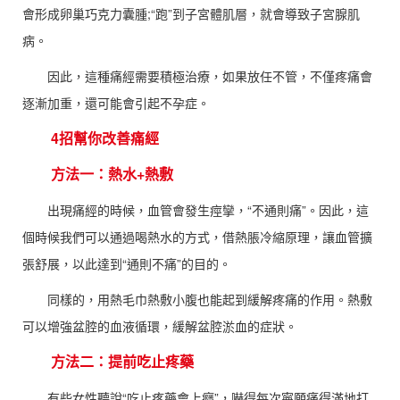
會形成卵巢巧克力囊腫;“跑”到子宮體肌層，就會導致子宮腺肌
病。
因此，這種痛經需要積極治療，如果放任不管，不僅疼痛會
逐漸加重，還可能會引起不孕症。
4招幫你改善痛經
方法一：熱水+熱敷
出現痛經的時候，血管會發生痙攣，“不通則痛”。因此，這
個時候我們可以通過喝熱水的方式，借熱脹冷縮原理，讓血管擴
張舒展，以此達到“通則不痛”的目的。
同樣的，用熱毛巾熱敷小腹也能起到緩解疼痛的作用。熱敷
可以增強盆腔的血液循環，緩解盆腔淤血的症狀。
方法二：提前吃止疼藥
有些女性聽說“吃止疼藥會上癮”，嚇得每次寧願痛得滿地打