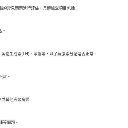
的常見問題進行評估，具體檢查項目包括：
估。
、黃體生成素(LH)、睾酮等，以了解激素分泌是否正常。
松症。
癌或其他宮頸病變。
腫等問題。