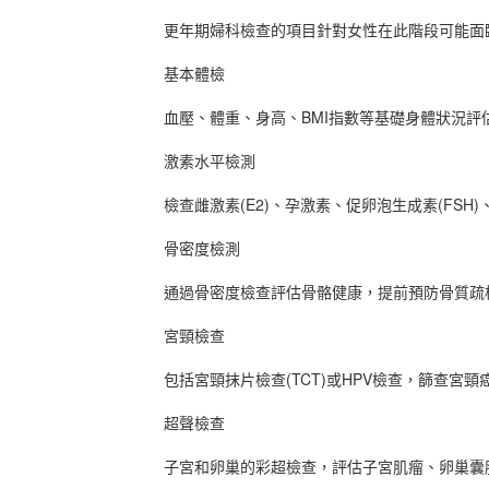
更年期婦科檢查的項目針對女性在此階段可能面臨
基本體檢
血壓、體重、身高、BMI指數等基礎身體狀況評
激素水平檢測
檢查雌激素(E2)、孕激素、促卵泡生成素(FSH)
骨密度檢測
通過骨密度檢查評估骨骼健康，提前預防骨質疏
宮頸檢查
包括宮頸抹片檢查(TCT)或HPV檢查，篩查宮頸
超聲檢查
子宮和卵巢的彩超檢查，評估子宮肌瘤、卵巢囊