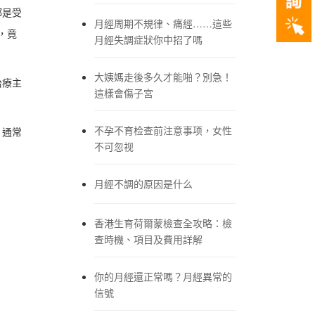
都是受
月經周期不規律、痛經……這些
，竟
月經失調症狀你中招了嗎
大姨媽走後多久才能啪？別急！
治療主
這樣會傷子宮
不孕不育检查前注意事项，女性
，通常
不可忽视
月經不調的原因是什么
香港生育荷爾蒙檢查全攻略：檢
查時機、項目及費用詳解
你的月經還正常嗎？月經異常的
信號