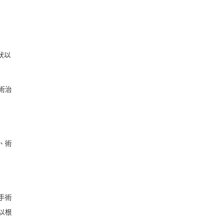
狀以
術治
、術
手術
以根