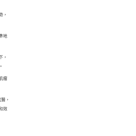
勢，
準地
下，
。
肌瘤
就醫，
和效