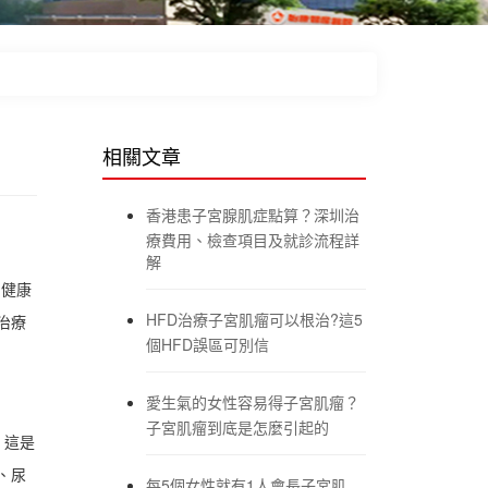
相關文章
香港患子宮腺肌症點算？深圳治
療費用、檢查項目及就診流程詳
解
的健康
HFD治療子宮肌瘤可以根治?這5
治療
個HFD誤區可別信
愛生氣的女性容易得子宮肌瘤？
子宮肌瘤到底是怎麼引起的
。這是
、尿
每5個女性就有1人會長子宮肌