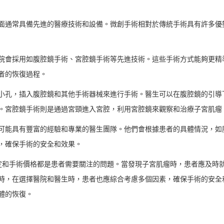
面通常具備先進的醫療技術和設備。微創手術相對於傳統手術具有許多優
院會採用如腹腔鏡手術、宮腔鏡手術等先進技術。這些手術方式能夠更精
者的恢復過程。
小孔，插入腹腔鏡和其他手術器械來進行手術。醫生可以在腹腔鏡的引導
。宮腔鏡手術則是通過宮頸進入宮腔，利用宮腔鏡來觀察和治療子宮肌瘤
可能具有豐富的經驗和專業的醫生團隊。他們會根據患者的具體情況，如
，確保手術的安全和效果。
定和手術價格都是患者需要關注的問題。當發現子宮肌瘤時，患者應及時
時，在選擇醫院和醫生時，患者也應綜合考慮多個因素，確保手術的安全
體的恢復。