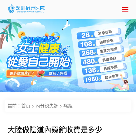
Toggl
navig
當前：
首页
>
內分泌失調
>
痛經
大陸做陰道內窺鏡收費是多少