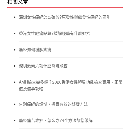
相關文章
深圳女性痛經怎么確診?原發性與繼發性痛經的區別
香港女性經痛點算?緩解經痛有什麼妙招
痛经如何缓解疼痛
深圳激素六項什麼醫院能查
AMH檢查幾多錢？2026香港女性卵巢功能檢查費用、正常
值及備孕攻略
告別痛經的煩惱，探索有效的舒緩方法
痛经痛苦难捱，怎么办?4个方法帮您缓解