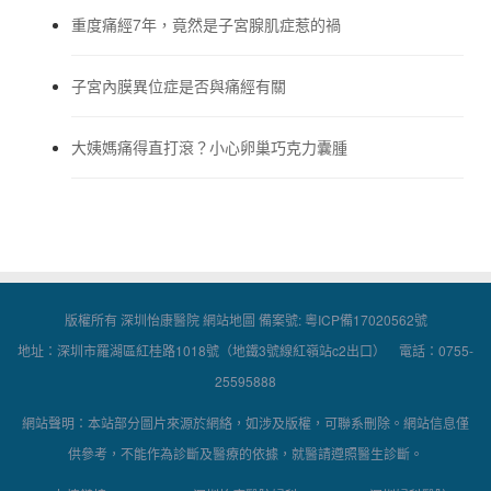
重度痛經7年，竟然是子宮腺肌症惹的禍
子宮內膜異位症是否與痛經有關
大姨媽痛得直打滾？小心卵巢巧克力囊腫
版權所有 深圳怡康醫院
網站地圖
備案號:
粵ICP備17020562號
地址：深圳市羅湖區紅桂路1018號（地鐵3號線紅嶺站c2出口） 電話：0755-
25595888
網站聲明：本站部分圖片來源於網絡，如涉及版權，可聯系刪除。網站信息僅
供參考，不能作為診斷及醫療的依據，就醫請遵照醫生診斷。