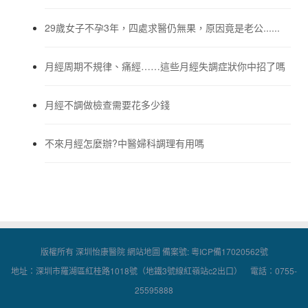
29歲女子不孕3年，四處求醫仍無果，原因竟是老公......
月經周期不規律、痛經……這些月經失調症狀你中招了嗎
月經不調做檢查需要花多少錢
不來月經怎麼辦?中醫婦科調理有用嗎
版權所有 深圳怡康醫院
網站地圖
備案號:
粵ICP備17020562號
地址：深圳市羅湖區紅桂路1018號（地鐵3號線紅嶺站c2出口） 電話：0755-
25595888