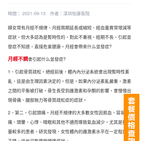
時間： 2021-09-15
作者：
深圳怡康医院
婦女常有月經不規律、月經周期延長或縮短、經血量異常增減等
症狀，但大多認為是暫時性的，對此不重視，經期不長，引起並
發症不知道，直接危害健康。月經會帶來什么並發症?
月經不調
會引起什么並發症?
1、引起骨質疏松。絕經前後，體內內分泌系統會出現暫時性紊
亂，這是由生理因素決定的。但是，如果內分泌紊亂嚴重，激素
之間的平衡被打破，骨生長受到雌激素和孕酮的影響，會慢慢出
現骨痛、腿部無力等骨質疏松症的症狀。
2、第二，引起頭痛。月經不規律的大多數女性因貧血、容易頭
痛、頭暈、心悸、睡眠和其他不適而導致氣血減少，尤其是排血
量較多的患者。研究發現，女性體內的雌激素水平在一定程度上
下降，這也可能導致頭痛症狀。