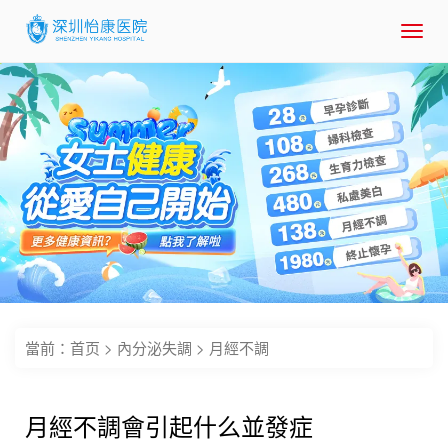
Toggl
navig
當前：
首页
>
內分泌失調
>
月經不調
月經不調會引起什么並發症